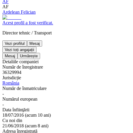
AF
AF
Ardelean Felician
Acest profil a fost verificat.
Director tehnic
/
Transport
Vezi profilul
Mesaj
Vezi toți angajații
Mesaj
Urmărește
Detaliile companiei
Număr de înregistrare
36329994
Jurisdicție
România
Număr de înmatriculare
-
Numărul european
-
Data înfiinţării
18/07/2016
(
acum 10 ani
)
Cu noi din
21/06/2018
(
acum 8 ani
)
Adresa înregistrată