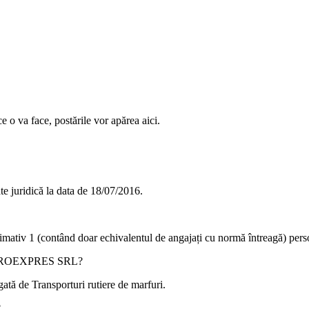
e o va face, postările vor apărea aici.
juridică la data de
18/07/2016
.
ximativ
1
(contând doar echivalentul de angajați cu normă întreagă) pers
ROEXPRES SRL
?
gată de
Transporturi rutiere de marfuri
.
?