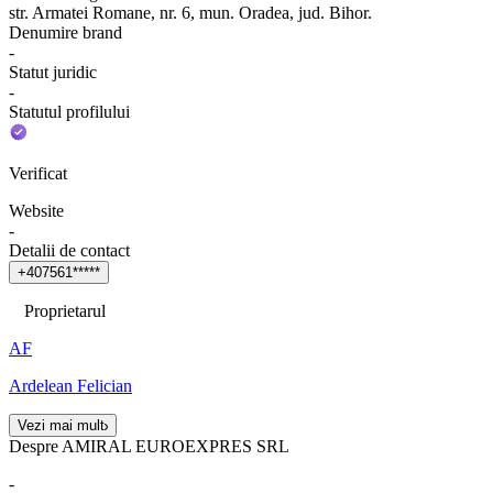
str. Armatei Romane, nr. 6, mun. Oradea, jud. Bihor.
Denumire brand
-
Statut juridic
-
Statutul profilului
Verificat
Website
-
Detalii de contact
+
4
0
7
5
6
1
*
*
*
*
*
Proprietarul
AF
Ardelean Felician
Vezi mai mult
Despre AMIRAL EUROEXPRES SRL
-