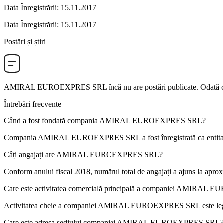
Data Înregistrării
:
15.11.2017
Data Înregistrării
:
15.11.2017
Postări și știri
AMIRAL EUROEXPRES SRL
încă nu are postări publicate. Odată c
Întrebări frecvente
Când a fost fondată compania
AMIRAL EUROEXPRES SRL
?
Compania AMIRAL EUROEXPRES SRL a fost înregistrată ca entitate 
Câți angajați are
AMIRAL EUROEXPRES SRL
?
Conform anului fiscal 2018, numărul total de angajați a ajuns la apro
Care este activitatea comercială principală a companiei
AMIRAL EU
Activitatea cheie a companiei AMIRAL EUROEXPRES SRL este le
Care este adresa sediului companiei
AMIRAL EUROEXPRES SRL