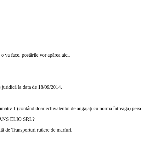
o va face, postările vor apărea aici.
uridică la data de
18/09/2014
.
ximativ
1
(contând doar echivalentul de angajați cu normă întreagă) pers
NS ELIO SRL
?
tă de
Transporturi rutiere de marfuri
.