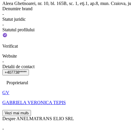
Aleea Ghetisoarei, nr. 10, bl. 165B, sc. 1, etj.1, ap.8, mun. Craiova, j
Denumire brand
-
Statut juridic
-
Statutul profilului
Verificat
Website
-
Detalii de contact
+
4
0
7
7
3
8
*
*
*
*
*
Proprietarul
GV
GABRIELA VERONICA TEPIS
Vezi mai mult
Despre ANELMATRANS ELIO SRL
-