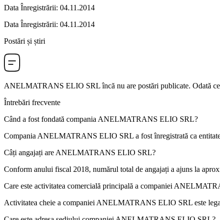
Data Înregistrării
:
04.11.2014
Data Înregistrării
:
04.11.2014
Postări și știri
ANELMATRANS ELIO SRL
încă nu are postări publicate. Odată ce 
Întrebări frecvente
Când a fost fondată compania
ANELMATRANS ELIO SRL
?
Compania ANELMATRANS ELIO SRL a fost înregistrată ca entitate j
Câți angajați are
ANELMATRANS ELIO SRL
?
Conform anului fiscal 2018, numărul total de angajați a ajuns la apro
Care este activitatea comercială principală a companiei
ANELMATRA
Activitatea cheie a companiei ANELMATRANS ELIO SRL este lega
Care este adresa sediului companiei
ANELMATRANS ELIO SRL
?