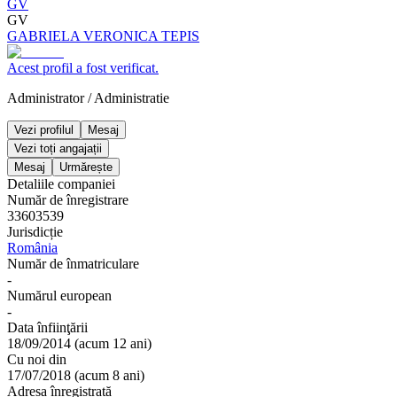
GV
GV
GABRIELA VERONICA TEPIS
Acest profil a fost verificat.
Administrator
/
Administratie
Vezi profilul
Mesaj
Vezi toți angajații
Mesaj
Urmărește
Detaliile companiei
Număr de înregistrare
33603539
Jurisdicție
România
Număr de înmatriculare
-
Numărul european
-
Data înfiinţării
18/09/2014
(
acum 12 ani
)
Cu noi din
17/07/2018
(
acum 8 ani
)
Adresa înregistrată