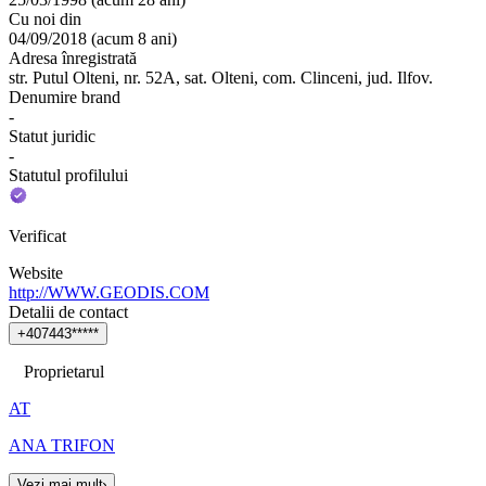
Cu noi din
04/09/2018
(
acum 8 ani
)
Adresa înregistrată
str. Putul Olteni, nr. 52A, sat. Olteni, com. Clinceni, jud. Ilfov.
Denumire brand
-
Statut juridic
-
Statutul profilului
Verificat
Website
http://WWW.GEODIS.COM
Detalii de contact
+
4
0
7
4
4
3
*
*
*
*
*
Proprietarul
AT
ANA TRIFON
Vezi mai mult