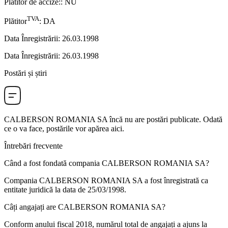
Plătitor de accize:
:
NU
TVA
Plătitor
:
DA
Data Înregistrării
:
26.03.1998
Data Înregistrării
:
26.03.1998
Postări și știri
CALBERSON ROMANIA SA
încă nu are postări publicate. Odată
ce o va face, postările vor apărea aici.
Întrebări frecvente
Când a fost fondată compania
CALBERSON ROMANIA SA
?
Compania CALBERSON ROMANIA SA a fost înregistrată ca
entitate juridică la data de
25/03/1998
.
Câți angajați are
CALBERSON ROMANIA SA
?
Conform anului fiscal 2018, numărul total de angajați a ajuns la