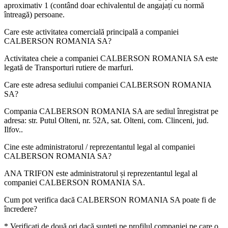
aproximativ
1
(contând doar echivalentul de angajați cu normă
întreagă) persoane.
Care este activitatea comercială principală a companiei
CALBERSON ROMANIA SA
?
Activitatea cheie a companiei CALBERSON ROMANIA SA este
legată de
Transporturi rutiere de marfuri
.
Care este adresa sediului companiei
CALBERSON ROMANIA
SA
?
Compania CALBERSON ROMANIA SA are sediul înregistrat pe
adresa:
str. Putul Olteni, nr. 52A, sat. Olteni, com. Clinceni, jud.
Ilfov.
.
Cine este administratorul / reprezentantul legal al companiei
CALBERSON ROMANIA SA
?
ANA TRIFON
este administratorul și reprezentantul legal al
companiei CALBERSON ROMANIA SA.
Cum pot verifica dacă
CALBERSON ROMANIA SA
poate fi de
încredere?
* Verificați de două ori dacă sunteți pe profilul companiei pe care o