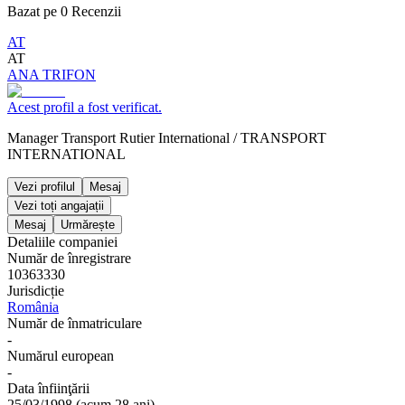
Bazat pe
0
Recenzii
AT
AT
ANA TRIFON
Acest profil a fost verificat.
Manager Transport Rutier International
/
TRANSPORT
INTERNATIONAL
Vezi profilul
Mesaj
Vezi toți angajații
Mesaj
Urmărește
Detaliile companiei
Număr de înregistrare
10363330
Jurisdicție
România
Număr de înmatriculare
-
Numărul european
-
Data înfiinţării
25/03/1998
(
acum 28 ani
)