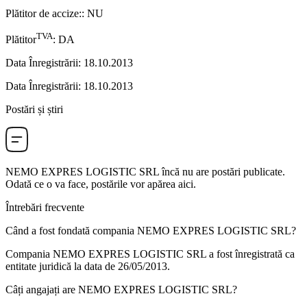
Plătitor de accize:
:
NU
TVA
Plătitor
:
DA
Data Înregistrării
:
18.10.2013
Data Înregistrării
:
18.10.2013
Postări și știri
NEMO EXPRES LOGISTIC SRL
încă nu are postări publicate.
Odată ce o va face, postările vor apărea aici.
Întrebări frecvente
Când a fost fondată compania
NEMO EXPRES LOGISTIC SRL
?
Compania NEMO EXPRES LOGISTIC SRL a fost înregistrată ca
entitate juridică la data de
26/05/2013
.
Câți angajați are
NEMO EXPRES LOGISTIC SRL
?