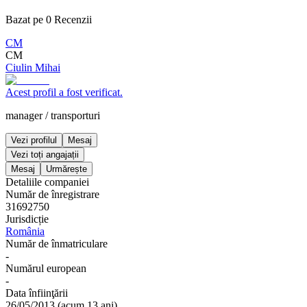
Bazat pe
0
Recenzii
CM
CM
Ciulin Mihai
Acest profil a fost verificat.
manager
/
transporturi
Vezi profilul
Mesaj
Vezi toți angajații
Mesaj
Urmărește
Detaliile companiei
Număr de înregistrare
31692750
Jurisdicție
România
Număr de înmatriculare
-
Numărul european
-
Data înfiinţării
26/05/2013
(
acum 13 ani
)