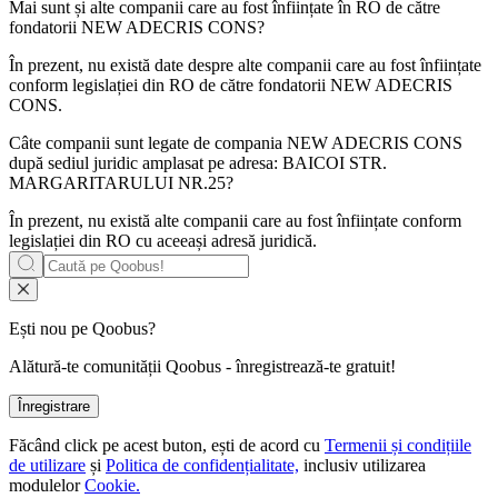
Mai sunt și alte companii care au fost înființate în RO de către
fondatorii
NEW ADECRIS CONS
?
În prezent, nu există date despre alte companii care au fost înființate
conform legislației din RO de către fondatorii
NEW ADECRIS
CONS
.
Câte companii sunt legate de compania
NEW ADECRIS CONS
după sediul juridic amplasat pe adresa: BAICOI STR.
MARGARITARULUI NR.25?
În prezent, nu există alte companii care au fost înființate conform
legislației din RO cu aceeași adresă juridică.
Ești nou pe Qoobus?
Alătură-te comunității Qoobus - înregistrează-te gratuit!
Înregistrare
Făcând click pe acest buton, ești de acord cu
Termenii și condițiile
de utilizare
și
Politica de confidențialitate,
inclusiv utilizarea
modulelor
Cookie.