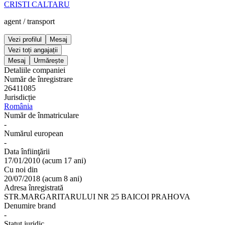
CRISTI CALTARU
agent
/
transport
Vezi profilul
Mesaj
Vezi toți angajații
Mesaj
Urmărește
Detaliile companiei
Număr de înregistrare
26411085
Jurisdicție
România
Număr de înmatriculare
-
Numărul european
-
Data înfiinţării
17/01/2010
(
acum 17 ani
)
Cu noi din
20/07/2018
(
acum 8 ani
)
Adresa înregistrată
STR.MARGARITARULUI NR 25 BAICOI PRAHOVA
Denumire brand
-
Statut juridic