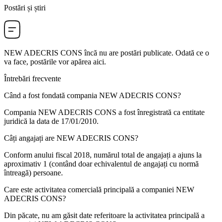
Postări și știri
NEW ADECRIS CONS
încă nu are postări publicate. Odată ce o
va face, postările vor apărea aici.
Întrebări frecvente
Când a fost fondată compania
NEW ADECRIS CONS
?
Compania NEW ADECRIS CONS a fost înregistrată ca entitate
juridică la data de
17/01/2010
.
Câți angajați are
NEW ADECRIS CONS
?
Conform anului fiscal 2018, numărul total de angajați a ajuns la
aproximativ
1
(contând doar echivalentul de angajați cu normă
întreagă) persoane.
Care este activitatea comercială principală a companiei
NEW
ADECRIS CONS
?
Din păcate, nu am găsit date referitoare la activitatea principală a