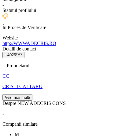
-
Statutul profilului
În Proces de Verificare
Website
http://WWWADECRIS.RO
Detalii de contact
+
4
0
2
6
*
*
*
*
Proprietarul
CC
CRISTI CALTARU
Vezi mai mult
Despre NEW ADECRIS CONS
-
Companii similare
M