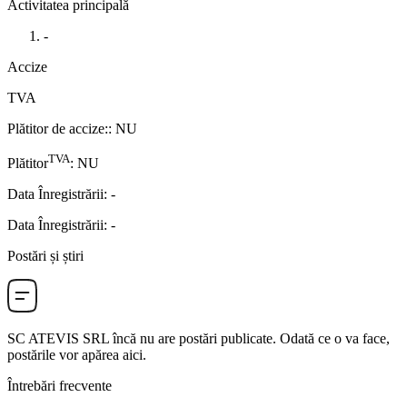
Activitatea principală
-
Accize
TVA
Plătitor de accize:
:
NU
TVA
Plătitor
:
NU
Data Înregistrării
:
-
Data Înregistrării
:
-
Postări și știri
SC ATEVIS SRL
încă nu are postări publicate. Odată ce o va face,
postările vor apărea aici.
Întrebări frecvente