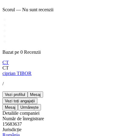
Scorul
—
Nu sunt recenzii
Bazat pe
0
Recenzii
CT
CT
ciprian TIBOR
/
Vezi profilul
Mesaj
Vezi toți angajații
Mesaj
Urmărește
Detaliile companiei
Număr de înregistrare
15683637
Jurisdicție
România