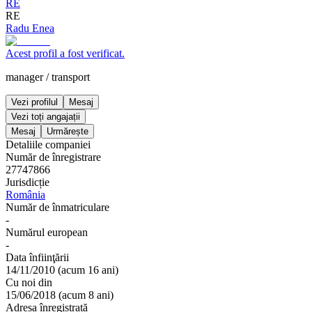
RE
RE
Radu Enea
Acest profil a fost verificat.
manager
/
transport
Vezi profilul
Mesaj
Vezi toți angajații
Mesaj
Urmărește
Detaliile companiei
Număr de înregistrare
27747866
Jurisdicție
România
Număr de înmatriculare
-
Numărul european
-
Data înfiinţării
14/11/2010
(
acum 16 ani
)
Cu noi din
15/06/2018
(
acum 8 ani
)
Adresa înregistrată