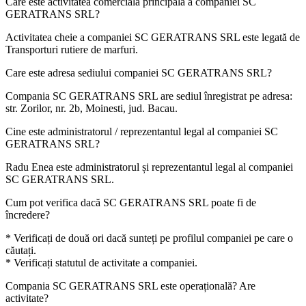
Care este activitatea comercială principală a companiei
SC
GERATRANS SRL
?
Activitatea cheie a companiei SC GERATRANS SRL este legată de
Transporturi rutiere de marfuri
.
Care este adresa sediului companiei
SC GERATRANS SRL
?
Compania SC GERATRANS SRL are sediul înregistrat pe adresa:
str. Zorilor, nr. 2b, Moinesti, jud. Bacau
.
Cine este administratorul / reprezentantul legal al companiei
SC
GERATRANS SRL
?
Radu Enea
este administratorul și reprezentantul legal al companiei
SC GERATRANS SRL.
Cum pot verifica dacă
SC GERATRANS SRL
poate fi de
încredere?
* Verificați de două ori dacă sunteți pe profilul companiei pe care o
căutați.
* Verificați statutul de activitate a companiei.
Compania
SC GERATRANS SRL
este operațională? Are
activitate?