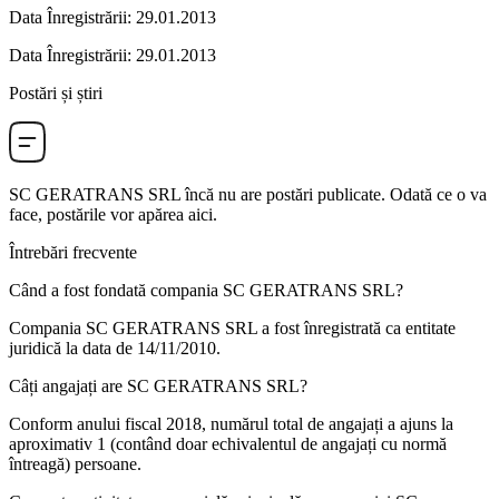
Data Înregistrării
:
29.01.2013
Data Înregistrării
:
29.01.2013
Postări și știri
SC GERATRANS SRL
încă nu are postări publicate. Odată ce o va
face, postările vor apărea aici.
Întrebări frecvente
Când a fost fondată compania
SC GERATRANS SRL
?
Compania SC GERATRANS SRL a fost înregistrată ca entitate
juridică la data de
14/11/2010
.
Câți angajați are
SC GERATRANS SRL
?
Conform anului fiscal 2018, numărul total de angajați a ajuns la
aproximativ
1
(contând doar echivalentul de angajați cu normă
întreagă) persoane.