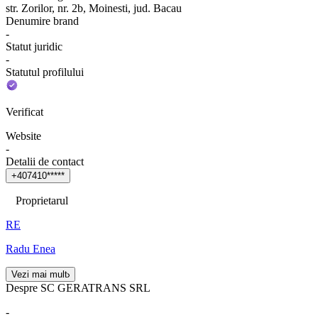
str. Zorilor, nr. 2b, Moinesti, jud. Bacau
Denumire brand
-
Statut juridic
-
Statutul profilului
Verificat
Website
-
Detalii de contact
+
4
0
7
4
1
0
*
*
*
*
*
Proprietarul
RE
Radu Enea
Vezi mai mult
Despre SC GERATRANS SRL
-