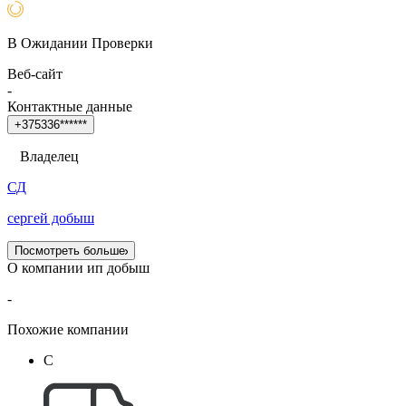
В Ожидании Проверки
Веб-сайт
-
Контактные данные
+
3
7
5
3
3
6
*
*
*
*
*
*
Владелец
СД
сергей добыш
Посмотреть больше
О компании ип добыш
-
Похожие компании
С