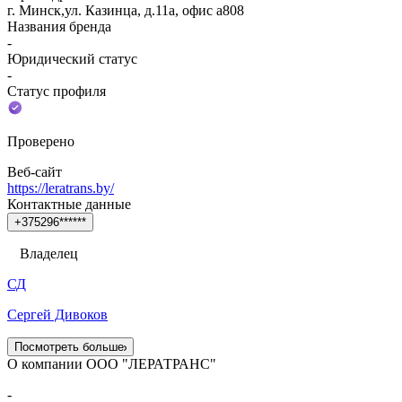
г. Минск,ул. Казинца, д.11а, офис а808
Названия бренда
-
Юридический статус
-
Статус профиля
Проверено
Веб-сайт
https://leratrans.by/
Контактные данные
+
3
7
5
2
9
6
*
*
*
*
*
*
Владелец
СД
Сергей Дивоков
Посмотреть больше
О компании ООО "ЛЕРАТРАНС"
-