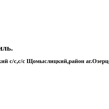
иль.
й с/с,с/с Щомыслицкий,район аг.Озерцо