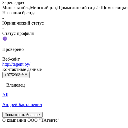
Зарег. адрес
Минская обл.,Минский р-н,Щомыслицкий с/с,с/с Щомыслицкий,
Названия бренда
-
Юридический статус
-
Статус профиля
Проверено
Веб-сайт
http://tagent.by/
Контактные данные
+
3
7
5
2
9
6
*
*
*
*
*
*
Владелец
АБ
Андрей Барташевич
Посмотреть больше
О компании ООО "ТАгентс"