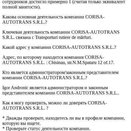
сотрудников достигло примерно
1
(считая только эквивалент
полной занятости).
Какова основная деятельность компании
CORISA-
AUTOTRANS S.R.L.
?
Ключевая деятельность компании CORISA-AUTOTRANS
S.R.L. связана с
Transporturi rutiere de mărfuri
.
Какой адрес у компании
CORISA-AUTOTRANS S.R.L.
?
Адрес, по которому находится компания CORISA-
AUTOTRANS S.R.L. :
Chisinau, str.N.M.Spataru 12 of.17
.
Кто является администратором/законным представителем
компании
CORISA-AUTOTRANS S.R.L.
?
Igor Andronic
является администратором и законным
представителем компании CORISA-AUTOTRANS S.R.L..
Как я могу проверить, можно ли доверять
CORISA-
AUTOTRANS S.R.L.
?
* Дважды проверьте, находитесь ли вы в профиле компании,
которую вы ищете.
* Проверьте статус деятельности компании.