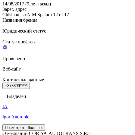
14/08/2017
(
9 лет назад
)
Зарег. адрес
Chisinau, str.N.M.Spataru 12 of.17
Названия бренда
-
Юридический статус
-
Статус профиля
Проверено
Веб-сайт
-
Контактные данные
+
3
7
3
6
9
9
*
*
*
*
*
Владелец
IA
Igor Andronic
Посмотреть больше
О компании CORISA-AUTOTRANS S.R.L.