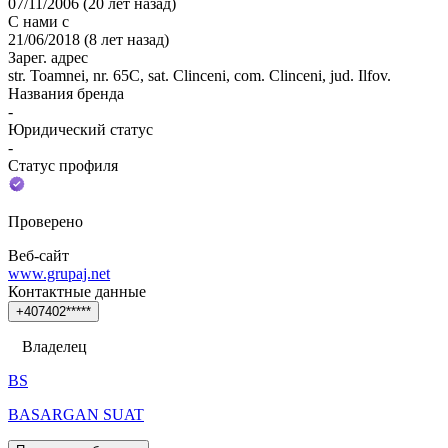
07/11/2006
(
20 лет назад
)
С нами с
21/06/2018
(
8 лет назад
)
Зарег. адрес
str. Toamnei, nr. 65C, sat. Clinceni, com. Clinceni, jud. Ilfov.
Названия бренда
-
Юридический статус
-
Статус профиля
Проверено
Веб-сайт
www.grupaj.net
Контактные данные
+
4
0
7
4
0
2
*
*
*
*
*
Владелец
BS
BASARGAN SUAT