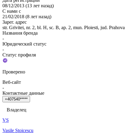
Дата регистрации
08/12/2013
(
13 лет назад
)
С нами с
21/02/2018
(
8 лет назад
)
Зарег. адрес
str. Grivitei, nr. 2, bl. H, sc. B, ap. 2, mun. Ploiesti, jud. Prahova
Названия бренда
-
Юридический статус
-
Статус профиля
Проверено
Веб-сайт
-
Контактные данные
+
4
0
7
5
4
0
*
*
*
*
*
Владелец
VS
Vasile Stoicescu