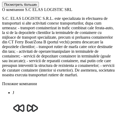
Посмотреть больше
О компании S.C ELAS LOGISTIC SRL
S.C. ELAS LOGISTIC S.R.L. este specializata in efectuarea de
transporturi si alte activitati conexe transporturilor, dupa cum
urmeaza: - transport containerizat in trafic combinat cale ferata-auto,
la si de la depozitele clientilor la terminalele de containere cu
mijloace de transport specializate, precum si preluarea containerelor
din CT Ferry Boat/Zona B (portul vechi) pentru descarcare la
depozitele clientilor; - transport rutier de marfa catre orice destinatie
din tara; - activitati de operare/manipulare in terminalele de
containere; - servicii de depozitare containere in terminalele (goale
sau incarcate); - servicii de reparatii containere, mai putin cele care
presupun inteventii la structura de rezistenta a conainerelor; - servicii
de curatare containere (interior si exeterior). De asemenea, societatea
noastra executa transporturi rutiere de marfuri.
Похожие компании
J