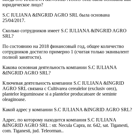
юридическое лицо?
S.C IULIANA &INGRID AGRO SRL была основана
25/04/2017
.
Сколько сотрудников имеет
S.C IULIANA &INGRID AGRO
SRL
?
По состоянию на 2018 финансовый год, общее количество
сотрудников достигло примерно
1
(считая только эквивалент
полной занятости).
Какова основная деятельность компании
S.C IULIANA
&INGRID AGRO SRL
?
Ключевая деятельность компании S.C IULIANA &INGRID
AGRO SRL связана с
Cultivarea cerealelor (exclusiv orez),
plantelor leguminoase si a plantelor producatoare de seminte
oleaginoase
.
Какой адрес у компании
S.C IULIANA &INGRID AGRO SRL
?
Адрес, по которому находится компания S.C IULIANA
&INGRID AGRO SRL :
str. Necula Capra, nr. 642, sat. Tiganesti,
com. Tiganesti, jud. Teleorman.
.