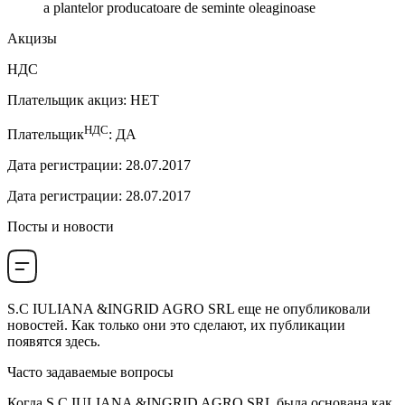
a plantelor producatoare de seminte oleaginoase
Акцизы
НДС
Плательщик акциз
:
НЕТ
НДС
Плательщик
:
ДА
Дата регистрации
:
28.07.2017
Дата регистрации
:
28.07.2017
Посты и новости
S.C IULIANA &INGRID AGRO SRL
еще не опубликовали
новостей. Как только они это сделают, их публикации
появятся здесь.
Часто задаваемые вопросы
Когда
S.C IULIANA &INGRID AGRO SRL
была основана как