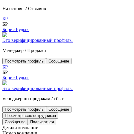
На основе
2
Отзывов
БР
БР
Борис Рудык
Это верифицированный профиль.
Менеджер
/
Продажи
Посмотреть профиль
Сообщение
БР
БР
Борис Рудык
Это верифицированный профиль.
менеджер по продажам
/
сбыт
Посмотреть профиль
Сообщение
Просмотр всех сотрудников
Сообщение
Подписаться
Детали компании
Номер компании