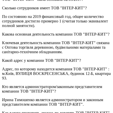
Сколько сотрудников имеет
ТОВ "ІНТЕР-КИТ"
?
По состоянию на 2019 финансовый год, общее количество
сотрудников достигло примерно
1
(считая только эквивалент
полной занятости).
Какова основная деятельность компании
ТОВ "ІНТЕР-КИТ"
?
Ключевая деятельность компании ТОВ "ІНТЕР-КИТ" связана
с
Оптова торгівля деревиною, будівельними матеріалами та
санітарно-технічним обладнанням
.
Какой адрес у компании
ТОВ "ІНТЕР-КИТ"
?
Адрес, по которому находится компания ТОВ "ІНТЕР-КИТ" :
м.Київ, ВУЛИЦЯ ВОСКРЕСЕНСЬКА, будинок 12-Б, квартира
93
.
Кто является администратором/законным представителем
компании
ТОВ "ІНТЕР-КИТ"
?
Ирина Тимошенко
является администратором и законным
представителем компании ТОВ "ІНТЕР-КИТ".
Как я могу проверить, можно ли доверять
ТОВ "ІНТЕР-КИТ"