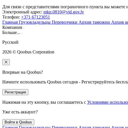
Для связи с представителями пограничного пункта вы можете и
Электронный адрес
:
mkp.0810@vid.gov.lv
Телефон
:
+371 67123051
Главная
Грузовладельцы
Перевозчики
Архив таможни
Архив к
Компания
Больше...
Русский
2026
© Qoobus Corporation
Впервые на Qoobus?
Начните использовать Qoobus сегодня - Регистрируйтесь беспл
Регистрация
Нажимая на эту кнопку, вы соглашаетесь с
Условиями использо
Уже есть аккаунт?
Войти в Qoobus
Главная
Грузовладельцы
Перевозчики
Архив таможни
Архив к