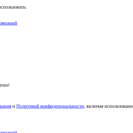
спользовать:
омпаний
атно!
вания
и
Политикой конфиденциальности,
включая использовани
омпаний