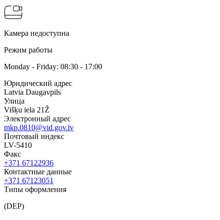
Камера недоступна
Режим работы
Monday - Friday: 08:30 - 17:00
Юридический адрес
Latvia Daugavpils
Улица
Višķu iela 21Ž
Электронный адрес
mkp.0810@vid.gov.lv
Почтовый индекс
LV-5410
Факс
+371 67122936
Контактные данные
+371 67123051
Типы оформления
(DEP)