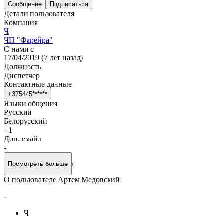
Сообщение
Подписаться
Детали пользователя
Компания
Ч
ЧП "Фарейра"
С нами с
17/04/2019
(
7 лет назад
)
Должность
Диспетчер
Контактные данные
+
3
7
5
4
4
5
*
*
*
*
*
*
Языки общения
Русский
Белорусский
+
1
Доп. емайл
-
Посмотреть больше
О пользователе Артем Медовский
-
Ч