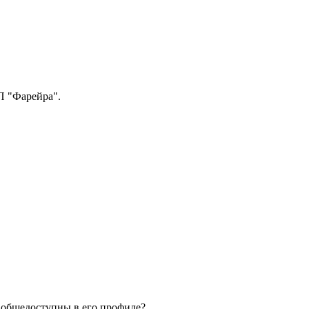
П "Фарейра"
.
общедоступны в его профиле?