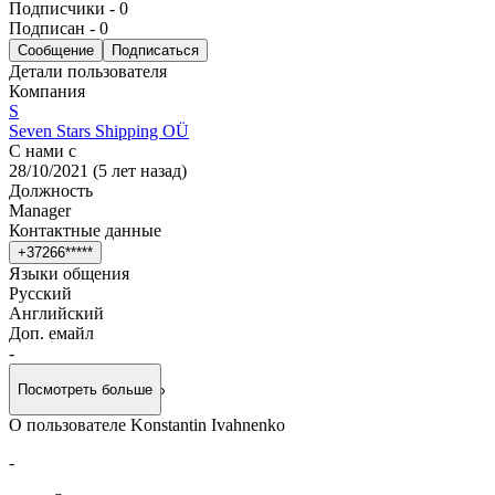
Подписчики
-
0
Подписан
-
0
Сообщение
Подписаться
Детали пользователя
Компания
S
Seven Stars Shipping OÜ
С нами с
28/10/2021
(
5 лет назад
)
Должность
Manager
Контактные данные
+
3
7
2
6
6
*
*
*
*
*
Языки общения
Русский
Английский
Доп. емайл
-
Посмотреть больше
О пользователе Konstantin Ivahnenko
-