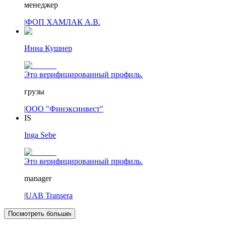
менеджер
|
ФОП ХАМЛАК А.В.
Инна Кушнер
Это верифицированный профиль.
грузы
|
ООО "Финэксинвест"
IS
Inga Sebe
Это верифицированный профиль.
manager
|
UAB Transera
Посмотреть больше