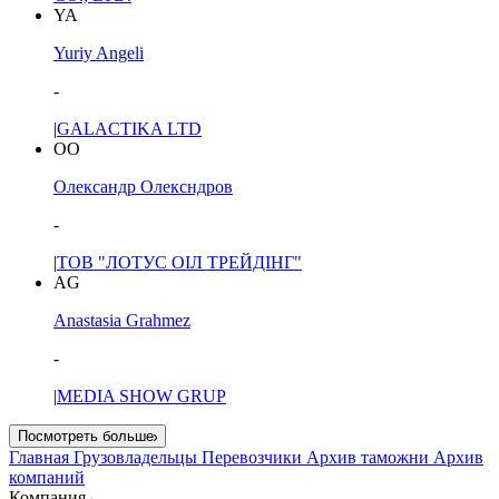
YA
Yuriy Angeli
-
|
GALACTIKA LTD
ОО
Олександр Олексндров
-
|
ТОВ "ЛОТУС ОІЛ ТРЕЙДІНГ"
AG
Anastasia Grahmez
-
|
MEDIA SHOW GRUP
Посмотреть больше
Главная
Грузовладельцы
Перевозчики
Архив таможни
Архив
компаний
Компания