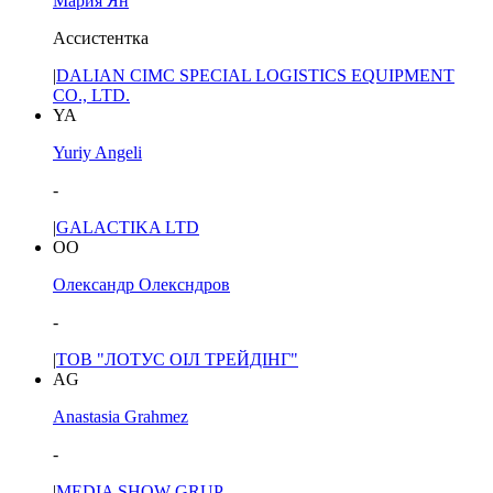
Мария Ян
Ассистентка
|
DALIAN CIMC SPECIAL LOGISTICS EQUIPMENT
CO., LTD.
YA
Yuriy Angeli
-
|
GALACTIKA LTD
ОО
Олександр Олексндров
-
|
ТОВ "ЛОТУС ОІЛ ТРЕЙДІНГ"
AG
Anastasia Grahmez
-
|
MEDIA SHOW GRUP