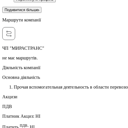
Подивитися більше
Маршрути компанії
ЧП "МИРАСТРАНС"
не має маршрутів.
Діяльність компанії
Основна діяльність
Прочая вспомогательная деятельность в области перевозо
Акцизи
ПДВ
Платник Акциз
:
НI
ПДВ
Платить
:
НI