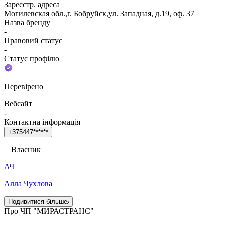
Зареєстр. адреса
Могилевская обл.,г. Бобруйск,ул. Западная, д.19, оф. 37
Назва бренду
-
Правовий статус
-
Статус профілю
Перевірено
Вебсайт
-
Контактна інформація
+
3
7
5
4
4
7
*
*
*
*
*
*
Власник
АЧ
Алла Чухлова
Подивитися більше
Про ЧП "МИРАСТРАНС"