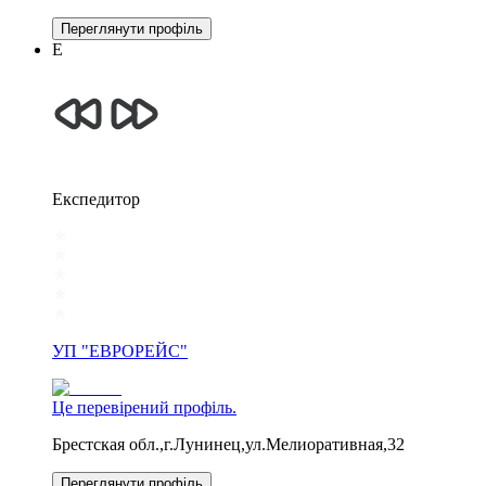
Переглянути профіль
Е
Експедитор
УП "ЕВРОРЕЙС"
Це перевірений профіль.
Брестская обл.,г.Лунинец,ул.Мелиоративная,32
Переглянути профіль