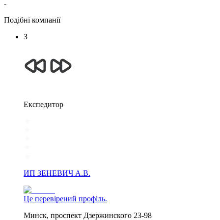
-
Подібні компанії
З
Експедитор
ИП ЗЕНЕВИЧ А.В.
Це перевірений профіль.
Минск, проспект Дзержинского 23-98