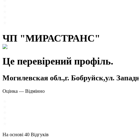
ЧП "МИРАСТРАНС"
Це перевірений профіль.
Могилевская обл.,г. Бобруйск,ул. Западна
Оцінка
—
Відмінно
На основі
40
Відгуків