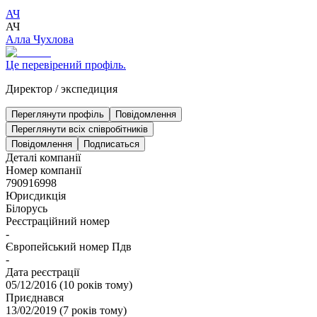
АЧ
АЧ
Алла Чухлова
Це перевірений профіль.
Директор
/
экспедиция
Переглянути профіль
Повідомлення
Переглянути всіх співробітників
Повідомлення
Подписаться
Деталі компанії
Номер компанії
790916998
Юрисдикція
Білорусь
Реєстраційний номер
-
Європейський номер Пдв
-
Дата реєстрації
05/12/2016
(
10 років тому
)
Приєднався
13/02/2019
(
7 років тому
)