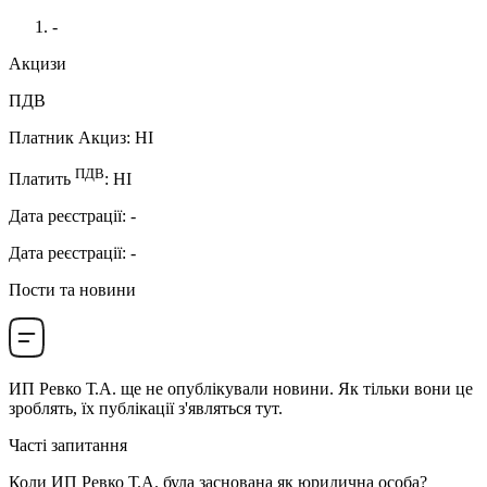
-
Акцизи
ПДВ
Платник Акциз
:
НI
ПДВ
Платить
:
НI
Дата реєстрації
:
-
Дата реєстрації
:
-
Пости та новини
ИП Ревко Т.А.
ще не опублікували новини. Як тільки вони це
зроблять, їх публікації з'являться тут.
Часті запитання
Коли
ИП Ревко Т.А.
була заснована як юридична особа?