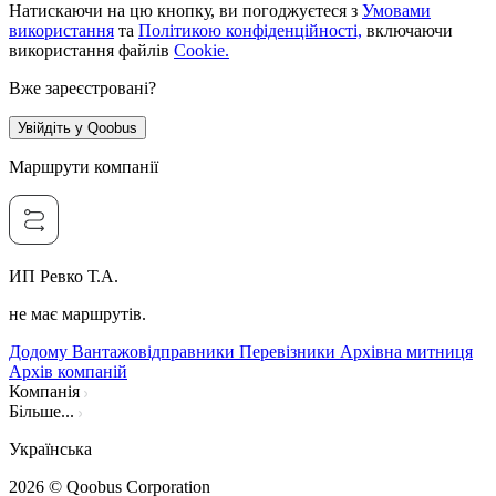
Натискаючи на цю кнопку, ви погоджуєтеся з
Умовами
використання
та
Політикою конфіденційності,
включаючи
використання файлів
Cookie.
Вже зареєстровані?
Увійдіть у Qoobus
Маршрути компанії
ИП Ревко Т.А.
не має маршрутів.
Додому
Вантажовідправники
Перевізники
Архівна митниця
Архів компаній
Компанія
Більше...
Українська
2026
© Qoobus Corporation