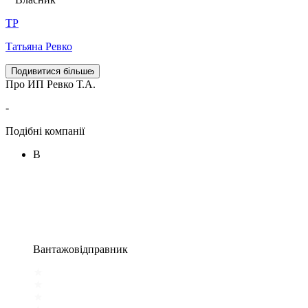
ТР
Татьяна Ревко
Подивитися більше
Про ИП Ревко Т.А.
-
Подібні компанії
В
Вантажовідправник