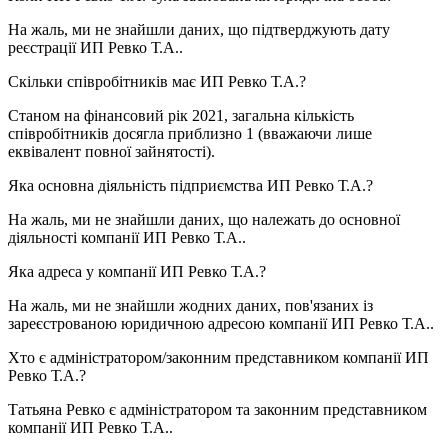
На жаль, ми не знайшли даних, що підтверджують дату
реєстрації
ИП Ревко Т.А.
.
Скільки співробітників має
ИП Ревко Т.А.
?
Станом на фінансовий рік 2021, загальна кількість
співробітників досягла приблизно
1
(вважаючи лише
еквівалент повної зайнятості).
Яка основна діяльність підприємства
ИП Ревко Т.А.
?
На жаль, ми не знайшли даних, що належать до основної
діяльності компанії
ИП Ревко Т.А.
.
Яка адреса у компанії
ИП Ревко Т.А.
?
На жаль, ми не знайшли жодних даних, пов'язаних із
зареєстрованою юридичною адресою компанії
ИП Ревко Т.А.
.
Хто є адміністратором/законним представником компанії
ИП
Ревко Т.А.
?
Татьяна Ревко
є адміністратором та законним представником
компанії ИП Ревко Т.А..