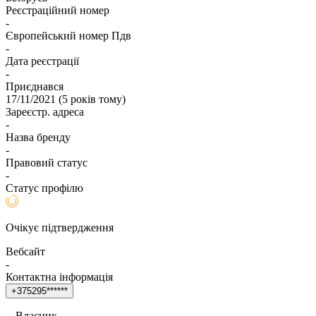
Реєстраційний номер
-
Європейський номер Пдв
-
Дата реєстрації
-
Приєднався
17/11/2021
(
5 років тому
)
Зареєстр. адреса
-
Назва бренду
-
Правовий статус
-
Статус профілю
Очікує підтвердження
Вебсайт
-
Контактна інформація
+
3
7
5
2
9
5
*
*
*
*
*
*
Власник