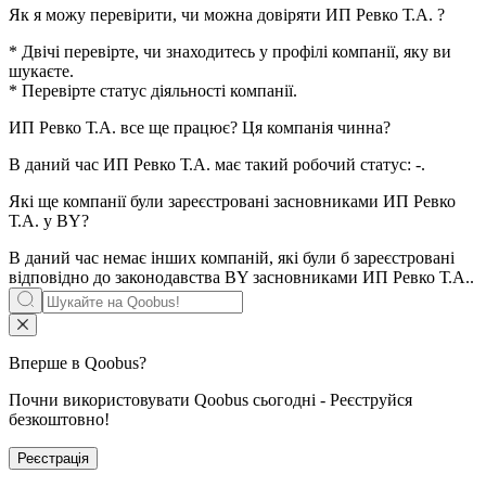
Як я можу перевірити, чи можна довіряти
ИП Ревко Т.А.
?
* Двічі перевірте, чи знаходитесь у профілі компанії, яку ви
шукаєте.
* Перевірте статус діяльності компанії.
ИП Ревко Т.А.
все ще працює? Ця компанія чинна?
В даний час ИП Ревко Т.А. має такий робочий статус:
-
.
Які ще компанії були зареєстровані засновниками
ИП Ревко
Т.А.
у BY?
В даний час немає інших компаній, які були б зареєстровані
відповідно до законодавства BY засновниками
ИП Ревко Т.А.
.
Вперше в Qoobus?
Почни використовувати Qoobus сьогодні - Реєструйся
безкоштовно!
Реєстрація