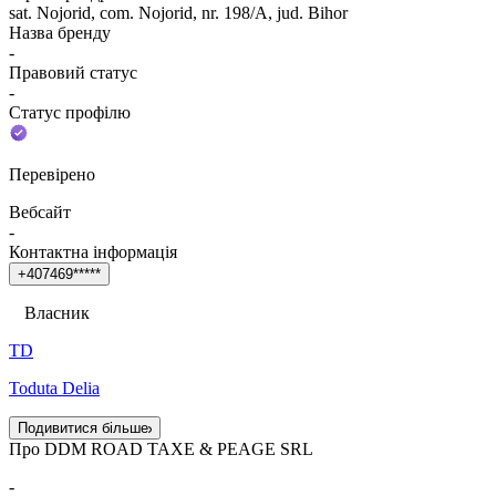
sat. Nojorid, com. Nojorid, nr. 198/A, jud. Bihor
Назва бренду
-
Правовий статус
-
Статус профілю
Перевірено
Вебсайт
-
Контактна інформація
+
4
0
7
4
6
9
*
*
*
*
*
Власник
TD
Toduta Delia
Подивитися більше
Про DDM ROAD TAXE & PEAGE SRL
-