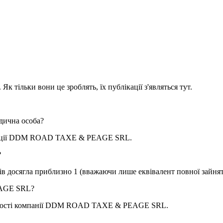
к тільки вони це зроблять, їх публікації з'являться тут.
дична особа?
ції
DDM ROAD TAXE & PEAGE SRL
.
?
ків досягла приблизно
1
(вважаючи лише еквівалент повної зайнят
AGE SRL
?
ості компанії
DDM ROAD TAXE & PEAGE SRL
.