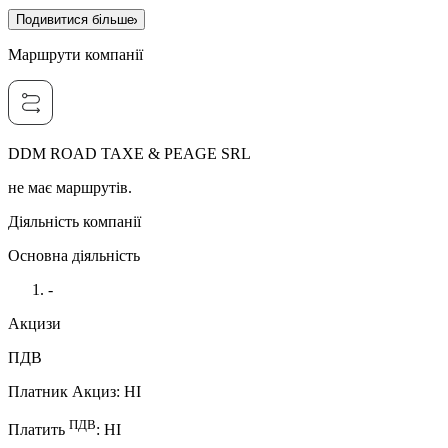
Подивитися більше
Маршрути компанії
DDM ROAD TAXE & PEAGE SRL
не має маршрутів.
Діяльність компанії
Основна діяльність
-
Акцизи
ПДВ
Платник Акциз
:
НI
ПДВ
Платить
:
НI