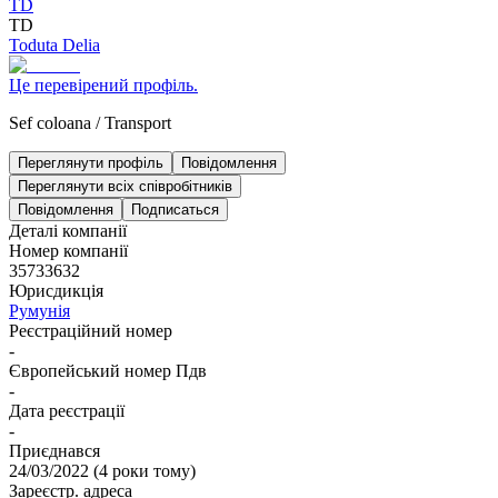
TD
TD
Toduta Delia
Це перевірений профіль.
Sef coloana
/
Transport
Переглянути профіль
Повідомлення
Переглянути всіх співробітників
Повідомлення
Подписаться
Деталі компанії
Номер компанії
35733632
Юрисдикція
Румунія
Реєстраційний номер
-
Європейський номер Пдв
-
Дата реєстрації
-
Приєднався
24/03/2022
(
4 роки тому
)
Зареєстр. адреса