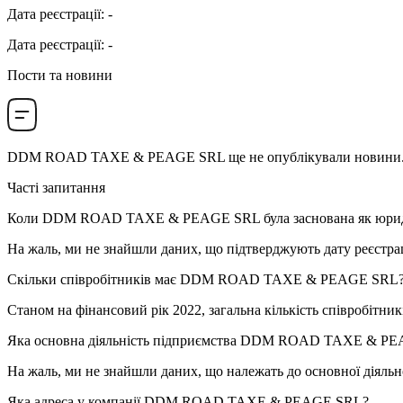
Дата реєстрації
:
-
Дата реєстрації
:
-
Пости та новини
DDM ROAD TAXE & PEAGE SRL
ще не опублікували новини. Я
Часті запитання
Коли
DDM ROAD TAXE & PEAGE SRL
була заснована як юри
На жаль, ми не знайшли даних, що підтверджують дату реєстра
Скільки співробітників має
DDM ROAD TAXE & PEAGE SRL
Станом на фінансовий рік 2022, загальна кількість співробітни
Яка основна діяльність підприємства
DDM ROAD TAXE & PE
На жаль, ми не знайшли даних, що належать до основної діяльн
Яка адреса у компанії
DDM ROAD TAXE & PEAGE SRL
?