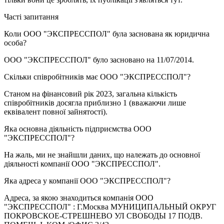
Часті запитання
Коли
ООО "ЭКСПРЕССПОЛ"
була заснована як юридична
особа?
ООО "ЭКСПРЕССПОЛ" було засновано на
11/07/2014
.
Скільки співробітників має
ООО "ЭКСПРЕССПОЛ"
?
Станом на фінансовий рік 2023, загальна кількість
співробітників досягла приблизно
1
(вважаючи лише
еквівалент повної зайнятості).
Яка основна діяльність підприємства
ООО
"ЭКСПРЕССПОЛ"
?
На жаль, ми не знайшли даних, що належать до основної
діяльності компанії
ООО "ЭКСПРЕССПОЛ"
.
Яка адреса у компанії
ООО "ЭКСПРЕССПОЛ"
?
Адреса, за якою знаходиться компанія ООО
"ЭКСПРЕССПОЛ" :
Г.Москва МУНИЦИПАЛЬНЫЙ ОКРУГ
ПОКРОВСКОЕ-СТРЕШНЕВО УЛ СВОБОДЫ 17 ПОДВ.