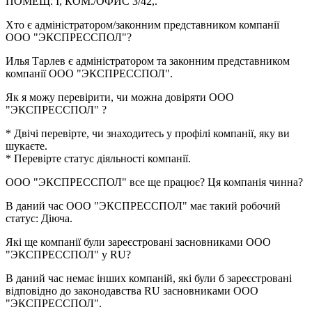
ПОМЕЩ. I, КОМ./ОФИС 3/42,
.
Хто є адміністратором/законним представником компанії
ООО "ЭКСПРЕССПОЛ"
?
Илья Тарлев
є адміністратором та законним представником
компанії ООО "ЭКСПРЕССПОЛ".
Як я можу перевірити, чи можна довіряти
ООО
"ЭКСПРЕССПОЛ"
?
* Двічі перевірте, чи знаходитесь у профілі компанії, яку ви
шукаєте.
* Перевірте статус діяльності компанії.
ООО "ЭКСПРЕССПОЛ"
все ще працює? Ця компанія чинна?
В даний час ООО "ЭКСПРЕССПОЛ" має такий робочий
статус:
Діюча
.
Які ще компанії були зареєстровані засновниками
ООО
"ЭКСПРЕССПОЛ"
у RU?
В даний час немає інших компаній, які були б зареєстровані
відповідно до законодавства RU засновниками
ООО
"ЭКСПРЕССПОЛ"
.