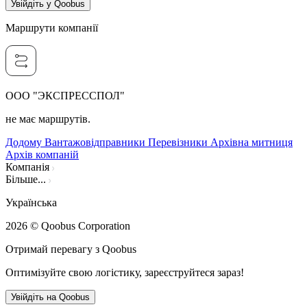
Увійдіть у Qoobus
Маршрути компанії
ООО "ЭКСПРЕССПОЛ"
не має маршрутів.
Додому
Вантажовідправники
Перевізники
Архівна митниця
Архів компаній
Компанія
Більше...
Українська
2026
© Qoobus Corporation
Отримай перевагу з Qoobus
Оптимізуйте свою логістику, зареєструйтеся зараз!
Увійдіть на Qoobus