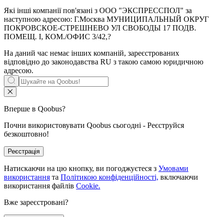
Які інші компанії пов'язані з
ООО "ЭКСПРЕССПОЛ"
за
наступною адресою: Г.Москва МУНИЦИПАЛЬНЫЙ ОКРУГ
ПОКРОВСКОЕ-СТРЕШНЕВО УЛ СВОБОДЫ 17 ПОДВ.
ПОМЕЩ. I, КОМ./ОФИС 3/42,?
На даний час немає інших компаній, зареєстрованих
відповідно до законодавства RU з такою самою юридичною
адресою.
Вперше в Qoobus?
Почни використовувати Qoobus сьогодні - Реєструйся
безкоштовно!
Реєстрація
Натискаючи на цю кнопку, ви погоджуєтеся з
Умовами
використання
та
Політикою конфіденційності,
включаючи
використання файлів
Cookie.
Вже зареєстровані?