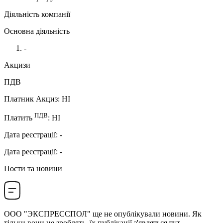
Діяльність компанії
Основна діяльність
-
Акцизи
ПДВ
Платник Акциз
:
НI
ПДВ
Платить
:
НI
Дата реєстрації
:
-
Дата реєстрації
:
-
Пости та новини
ООО "ЭКСПРЕССПОЛ"
ще не опублікували новини. Як
тільки вони це зроблять, їх публікації з'являться тут.