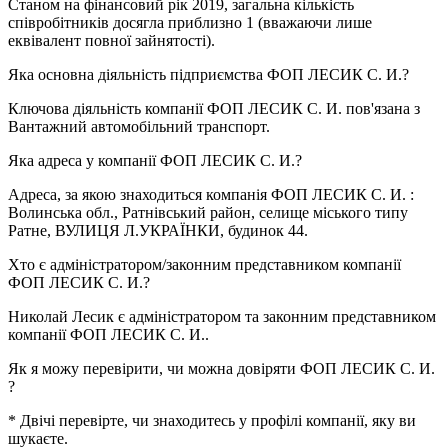
Станом на фінансовий рік 2019, загальна кількість
співробітників досягла приблизно
1
(вважаючи лише
еквівалент повної зайнятості).
Яка основна діяльність підприємства
ФОП ЛЕСИК С. И.
?
Ключова діяльність компанії ФОП ЛЕСИК С. И. пов'язана з
Вантажний автомобільний транспорт
.
Яка адреса у компанії
ФОП ЛЕСИК С. И.
?
Адреса, за якою знаходиться компанія ФОП ЛЕСИК С. И. :
Волинська обл., Ратнівський район, селище міського типу
Ратне, ВУЛИЦЯ Л.УКРАЇНКИ, будинок 44
.
Хто є адміністратором/законним представником компанії
ФОП ЛЕСИК С. И.
?
Николай Лесик
є адміністратором та законним представником
компанії ФОП ЛЕСИК С. И..
Як я можу перевірити, чи можна довіряти
ФОП ЛЕСИК С. И.
?
* Двічі перевірте, чи знаходитесь у профілі компанії, яку ви
шукаєте.