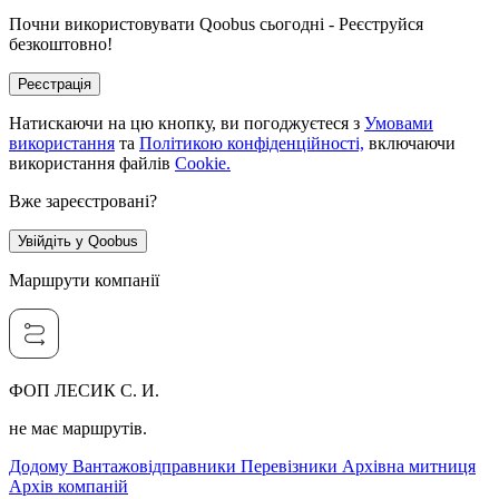
Почни використовувати Qoobus сьогодні - Реєструйся
безкоштовно!
Реєстрація
Натискаючи на цю кнопку, ви погоджуєтеся з
Умовами
використання
та
Політикою конфіденційності,
включаючи
використання файлів
Cookie.
Вже зареєстровані?
Увійдіть у Qoobus
Маршрути компанії
ФОП ЛЕСИК С. И.
не має маршрутів.
Додому
Вантажовідправники
Перевізники
Архівна митниця
Архів компаній