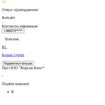
Очікує підтвердження
Вебсайт
-
Контактна інформація
+
3
8
0
6
7
3
*
*
*
*
*
*
Власник
RL
Roman Lyitvin
Подивитися більше
Про ООО "Форсаж Кинг*
-
Подібні компанії
В