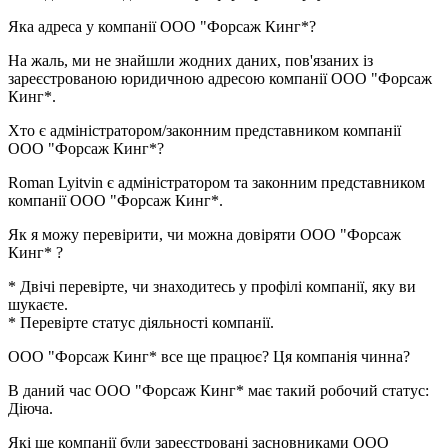
Яка адреса у компанії
ООО "Форсаж Кинг*
?
На жаль, ми не знайшли жодних даних, пов'язаних із
зареєстрованою юридичною адресою компанії
ООО "Форсаж
Кинг*
.
Хто є адміністратором/законним представником компанії
ООО "Форсаж Кинг*
?
Roman Lyitvin
є адміністратором та законним представником
компанії ООО "Форсаж Кинг*.
Як я можу перевірити, чи можна довіряти
ООО "Форсаж
Кинг*
?
* Двічі перевірте, чи знаходитесь у профілі компанії, яку ви
шукаєте.
* Перевірте статус діяльності компанії.
ООО "Форсаж Кинг*
все ще працює? Ця компанія чинна?
В даний час ООО "Форсаж Кинг* має такий робочий статус:
Діюча
.
Які ще компанії були зареєстровані засновниками
ООО