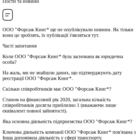
Пости та новини
ООО "Форсаж Кинг*
ще не опублікували новини. Як тільки
вони це зроблять, їх публікації з'являться тут.
Часті запитання
Коли
ООО "Форсаж Кинг*
була заснована як юридична
особа?
На жаль, ми не знайшли даних, що підтверджують дату
реєстрації
ООО "Форсаж Кинг*
.
Скільки співробітників має
ООО "Форсаж Кинг*
?
Станом на фінансовий рік 2020, загальна кількість
співробітників досягла приблизно
1
(вважаючи лише
еквівалент повної зайнятості).
Яка основна діяльність підприємства
ООО "Форсаж Кинг*
?
Ключова діяльність компанії ООО "Форсаж Кинг* пов'язана з
Інша допоміжна діяльність у сфері транспорту
.