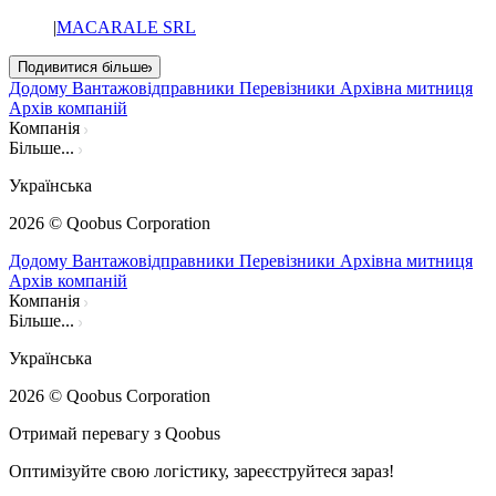
|
MACARALE SRL
Подивитися більше
Додому
Вантажовідправники
Перевізники
Архівна митниця
Архів компаній
Компанія
Більше...
Українська
2026
© Qoobus Corporation
Додому
Вантажовідправники
Перевізники
Архівна митниця
Архів компаній
Компанія
Більше...
Українська
2026
© Qoobus Corporation
Отримай перевагу з Qoobus
Оптимізуйте свою логістику, зареєструйтеся зараз!