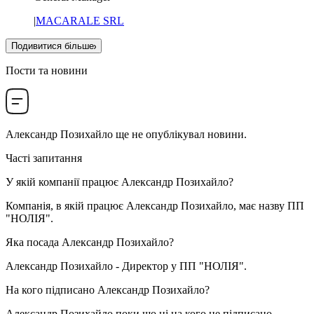
|
MACARALE SRL
Подивитися більше
Пости та новини
Александр Позихайло
ще не опублікувал новини.
Часті запитання
У якій компанії працює
Александр Позихайло
?
Компанія, в якій працює Александр Позихайло, має назву
ПП
"НОЛІЯ"
.
Яка посада
Александр Позихайло
?
Александр Позихайло -
Директор
у
ПП "НОЛІЯ"
.
На кого підписано
Александр Позихайло
?
Александр Позихайло поки що ні на кого не підписано.