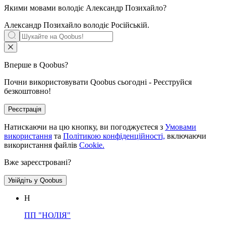
Якими мовами володіє
Александр Позихайло
?
Александр Позихайло володіє
Російській
.
Вперше в Qoobus?
Почни використовувати Qoobus сьогодні - Реєструйся
безкоштовно!
Реєстрація
Натискаючи на цю кнопку, ви погоджуєтеся з
Умовами
використання
та
Політикою конфіденційності,
включаючи
використання файлів
Cookie.
Вже зареєстровані?
Увійдіть у Qoobus
Н
ПП "НОЛІЯ"