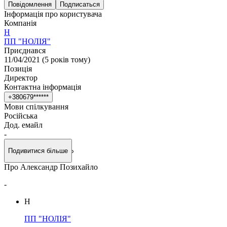
Повідомлення
Подписаться
Інформація про користувача
Компанія
Н
ПП "НОЛІЯ"
Приєднався
11/04/2021
(
5 років тому
)
Позиція
Директор
Контактна інформація
+
3
8
0
6
7
9
*
*
*
*
*
*
Мови спілкування
Російська
Дод. емайл
-
Подивитися більше
Про Александр Позихайло
-
Н
ПП "НОЛІЯ"