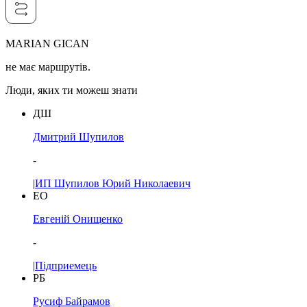
MARIAN GICAN
не має маршрутів.
Люди, яких ти можеш знати
ДШ
Дмитрий Шупилов
-
|
ИП Шупилов Юрий Николаевич
ЕО
Евгеній Онищенко
-
|
Підприемець
РБ
Русиф Байрамов