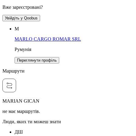
Вже зареєстровані?
Увійдіть у Qoobus
M
MARLO CARGO ROMAR SRL
Румунія
Переглянути профіль
Маршрути
MARIAN GICAN
не має маршрутів.
Люди, яких ти можеш знати
ДШ