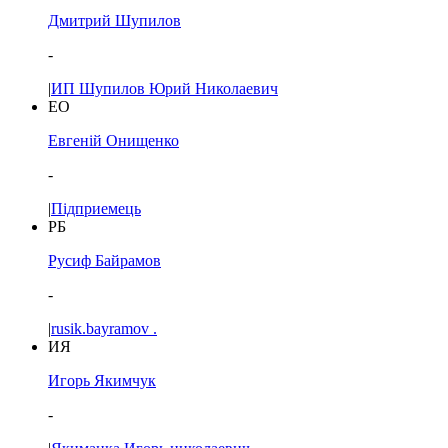
Дмитрий Шупилов
-
|
ИП Шупилов Юрий Николаевич
ЕО
Евгеній Онищенко
-
|
Підприемець
РБ
Русиф Байрамов
-
|
rusik.bayramov .
ИЯ
Игорь Якимчук
-