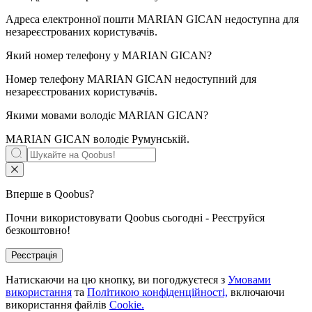
Адреса електронної пошти MARIAN GICAN недоступна для
незареєстрованих користувачів.
Який номер телефону у
MARIAN GICAN
?
Номер телефону MARIAN GICAN недоступний для
незареєстрованих користувачів.
Якими мовами володіє
MARIAN GICAN
?
MARIAN GICAN володіє
Румунській
.
Вперше в Qoobus?
Почни використовувати Qoobus сьогодні - Реєструйся
безкоштовно!
Реєстрація
Натискаючи на цю кнопку, ви погоджуєтеся з
Умовами
використання
та
Політикою конфіденційності,
включаючи
використання файлів
Cookie.