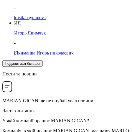
-
|
rusik.bayramov .
ИЯ
Игорь Якимчук
-
|
Якиманка Игорь николаевич
Подивитися більше
Пости та новини
MARIAN GICAN
ще не опублікувал новини.
Часті запитання
У якій компанії працює
MARIAN GICAN
?
Компанія, в якій працює MARIAN GICAN, має назву
MARLO