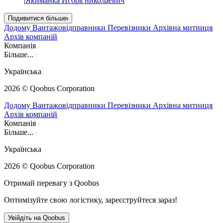
|
Якиманка Игорь николаевич
Подивитися більше
Додому
Вантажовідправники
Перевізники
Архівна митниця
Архів компаній
Компанія
Більше...
Українська
2026
© Qoobus Corporation
Додому
Вантажовідправники
Перевізники
Архівна митниця
Архів компаній
Компанія
Більше...
Українська
2026
© Qoobus Corporation
Отримай перевагу з Qoobus
Оптимізуйте свою логістику, зареєструйтеся зараз!
Увійдіть на Qoobus