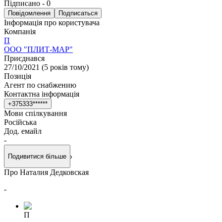
Підписано
-
0
Повідомлення
Подписаться
Інформація про користувача
Компанія
П
ООО "ПЛИТ-МАР"
Приєднався
27/10/2021
(
5 років тому
)
Позиція
Aгент по cнабжению
Контактна інформація
+
3
7
5
3
3
3
*
*
*
*
*
*
Мови спілкування
Російська
Дод. емайл
-
Подивитися більше
Про Наталия Дедковская
-
П