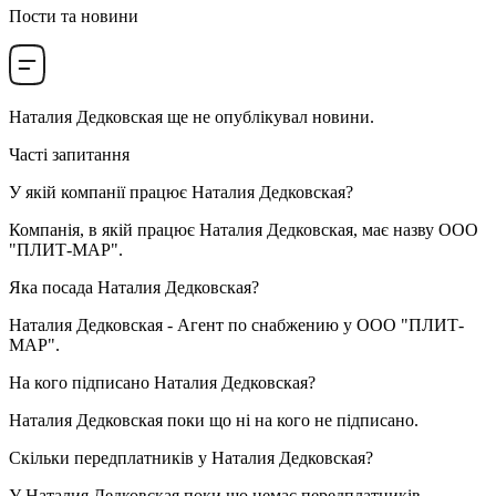
Пости та новини
Наталия Дедковская
ще не опублікувал новини.
Часті запитання
У якій компанії працює
Наталия Дедковская
?
Компанія, в якій працює Наталия Дедковская, має назву
ООО
"ПЛИТ-МАР"
.
Яка посада
Наталия Дедковская
?
Наталия Дедковская -
Aгент по cнабжению
у
ООО "ПЛИТ-
МАР"
.
На кого підписано
Наталия Дедковская
?
Наталия Дедковская поки що ні на кого не підписано.
Скільки передплатників у
Наталия Дедковская
?
У Наталия Дедковская поки що немає передплатників.