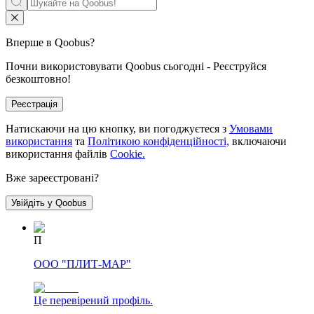
Вперше в Qoobus?
Почни використовувати Qoobus сьогодні - Реєструйся
безкоштовно!
Реєстрація
Натискаючи на цю кнопку, ви погоджуєтеся з
Умовами
використання
та
Політикою конфіденційності,
включаючи
використання файлів
Cookie.
Вже зареєстровані?
Увійдіть у Qoobus
П
ООО "ПЛИТ-МАР"
Це перевірений профіль.