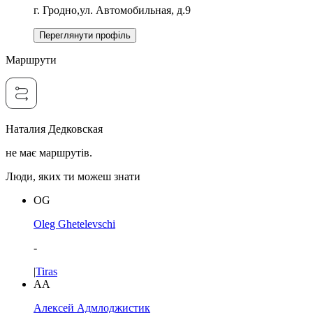
г. Гродно,ул. Автомобильная, д.9
Переглянути профіль
Маршрути
Наталия Дедковская
не має маршрутів.
Люди, яких ти можеш знати
OG
Oleg Ghetelevschi
-
|
Tiras
АА
Алексей Адмлоджистик