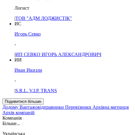
Логист
|
ТОВ "АДМ ЛОДЖИСТІК"
ИС
Игорь Севко
-
|
ИП СЕВКО ИГОРЬ АЛЕКСАНДРОВИЧ
ИИ
Иван Икизли
-
|
S.R.L. V.I.P. TRANS
Подивитися більше
Додому
Вантажовідправники
Перевізники
Архівна митниця
Архів компаній
Компанія
Більше...
Українська