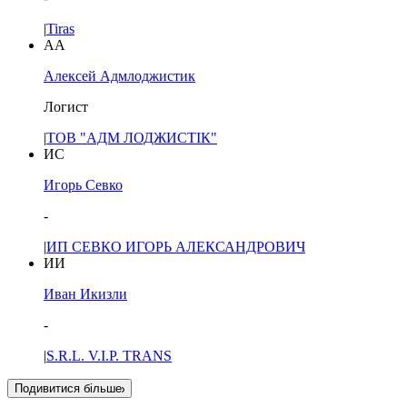
|
Tiras
АА
Алексей Адмлоджистик
Логист
|
ТОВ "АДМ ЛОДЖИСТІК"
ИС
Игорь Севко
-
|
ИП СЕВКО ИГОРЬ АЛЕКСАНДРОВИЧ
ИИ
Иван Икизли
-
|
S.R.L. V.I.P. TRANS
Подивитися більше