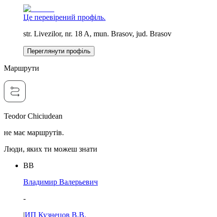
Це перевірений профіль.
str. Livezilor, nr. 18 A, mun. Brasov, jud. Brasov
Переглянути профіль
Маршрути
Teodor Chiciudean
не має маршрутів.
Люди, яких ти можеш знати
ВВ
Владимир Валерьевич
-
|
ИП Кузнецов В.В.