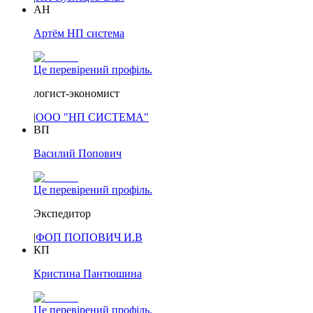
АН
Артём НП система
Це перевірений профіль.
логист-экономист
|
ООО "НП СИСТЕМА"
ВП
Василий Попович
Це перевірений профіль.
Экспедитор
|
ФОП ПОПОВИЧ И.В
КП
Кристина Пантюшина
Це перевірений профіль.