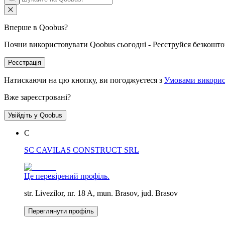
Вперше в Qoobus?
Почни використовувати Qoobus сьогодні - Реєструйся безкошто
Реєстрація
Натискаючи на цю кнопку, ви погоджуєтеся з
Умовами викорис
Вже зареєстровані?
Увійдіть у Qoobus
C
SC CAVILAS CONSTRUCT SRL
Це перевірений профіль.
str. Livezilor, nr. 18 A, mun. Brasov, jud. Brasov
Переглянути профіль