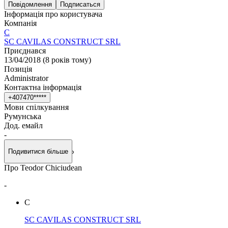
Повідомлення
Подписаться
Інформація про користувача
Компанія
C
SC CAVILAS CONSTRUCT SRL
Приєднався
13/04/2018
(
8 років тому
)
Позиція
Administrator
Контактна інформація
+
4
0
7
4
7
0
*
*
*
*
*
Мови спілкування
Румунська
Дод. емайл
-
Подивитися більше
Про Teodor Chiciudean
-
C
SC CAVILAS CONSTRUCT SRL