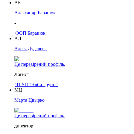
АБ
Александр Баранюк
-
|
ФОП Баранюк
АД
Алеся Дударева
Це перевірений профіль.
Логист
|
ЧТУП "Элби групп"
МЦ
Марта Цвырко
Це перевірений профіль.
директор