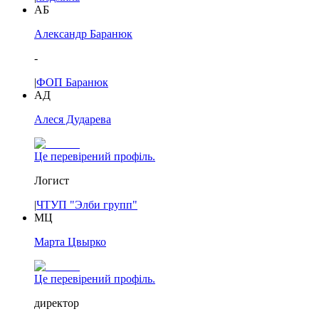
АБ
Александр Баранюк
-
|
ФОП Баранюк
АД
Алеся Дударева
Це перевірений профіль.
Логист
|
ЧТУП "Элби групп"
МЦ
Марта Цвырко
Це перевірений профіль.
директор