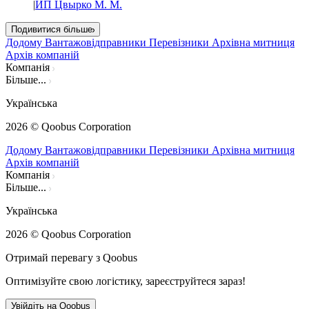
|
ИП Цвырко М. М.
Подивитися більше
Додому
Вантажовідправники
Перевізники
Архівна митниця
Архів компаній
Компанія
Більше...
Українська
2026
© Qoobus Corporation
Додому
Вантажовідправники
Перевізники
Архівна митниця
Архів компаній
Компанія
Більше...
Українська
2026
© Qoobus Corporation
Отримай перевагу з Qoobus
Оптимізуйте свою логістику, зареєструйтеся зараз!
Увійдіть на Qoobus