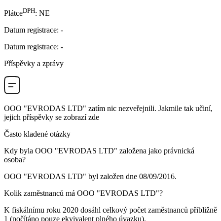
DPH
Plátce
:
NE
Datum registrace
:
-
Datum registrace
:
-
Příspěvky a zprávy
OOO "EVRODAS LTD"
zatím nic nezveřejnili. Jakmile tak učiní,
jejich příspěvky se zobrazí zde
Často kladené otázky
Kdy byla
OOO "EVRODAS LTD"
založena jako právnická
osoba?
OOO "EVRODAS LTD" byl založen dne
08/09/2016
.
Kolik zaměstnanců má
OOO "EVRODAS LTD"
?
K fiskálnímu roku 2020 dosáhl celkový počet zaměstnanců přibližně
1
(počítáno pouze ekvivalent plného úvazku).