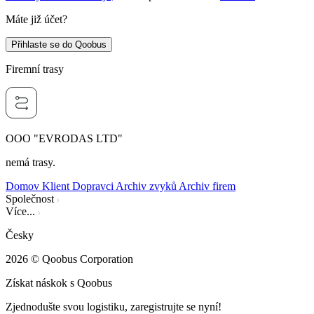
Máte již účet?
Přihlaste se do Qoobus
Firemní trasy
OOO "EVRODAS LTD"
nemá trasy.
Domov
Klient
Dopravci
Archiv zvyků
Archiv firem
Společnost
Více...
Česky
2026
© Qoobus Corporation
Získat náskok s Qoobus
Zjednodušte svou logistiku, zaregistrujte se nyní!