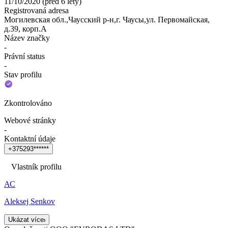
11/10/2020
(
před 6 lety
)
Registrovaná adresa
Могилевская обл.,Чаусский р-н,г. Чаусы,ул. Первомайская,
д.39, корп.А
Název značky
-
Právní status
-
Stav profilu
Zkontrolováno
Webové stránky
-
Kontaktní údaje
+
3
7
5
2
9
3
*
*
*
*
*
*
Vlastník profilu
АС
Aleksej Senkov
Ukázat více