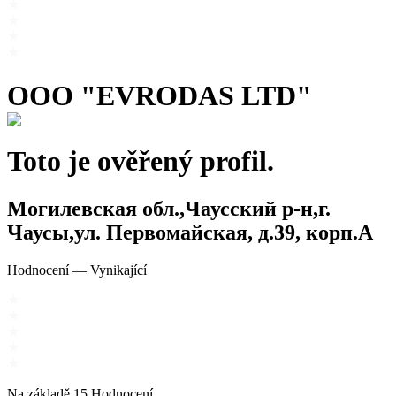
OOO "EVRODAS LTD"
Toto je ověřený profil.
Могилевская обл.,Чаусский р-н,г.
Чаусы,ул. Первомайская, д.39, корп.А
Hodnocení
—
Vynikající
Na základě
15
Hodnocení