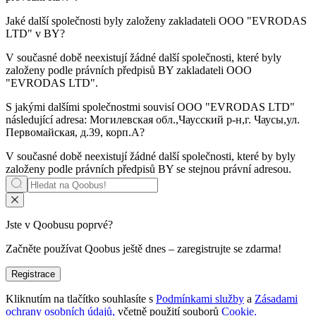
Jaké další společnosti byly založeny zakladateli
OOO "EVRODAS
LTD"
v BY?
V současné době neexistují žádné další společnosti, které byly
založeny podle právních předpisů BY zakladateli
OOO
"EVRODAS LTD"
.
S jakými dalšími společnostmi souvisí
OOO "EVRODAS LTD"
následující adresa: Могилевская обл.,Чаусский р-н,г. Чаусы,ул.
Первомайская, д.39, корп.А?
V současné době neexistují žádné další společnosti, které by byly
založeny podle právních předpisů BY se stejnou právní adresou.
Jste v Qoobusu poprvé?
Začněte používat Qoobus ještě dnes – zaregistrujte se zdarma!
Registrace
Kliknutím na tlačítko souhlasíte s
Podmínkami služby
a
Zásadami
ochrany osobních údajů,
včetně použití souborů
Cookie.