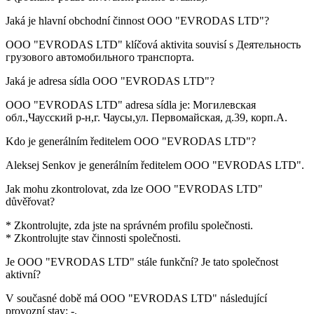
Jaká je hlavní obchodní činnost
OOO "EVRODAS LTD"
?
OOO "EVRODAS LTD" klíčová aktivita souvisí s
Деятельность
грузового автомобильного транспорта
.
Jaká je adresa sídla
OOO "EVRODAS LTD"
?
OOO "EVRODAS LTD" adresa sídla je:
Могилевская
обл.,Чаусский р-н,г. Чаусы,ул. Первомайская, д.39, корп.А
.
Kdo je generálním ředitelem
OOO "EVRODAS LTD"
?
Aleksej Senkov
je generálním ředitelem OOO "EVRODAS LTD".
Jak mohu zkontrolovat, zda lze
OOO "EVRODAS LTD"
důvěřovat?
* Zkontrolujte, zda jste na správném profilu společnosti.
* Zkontrolujte stav činnosti společnosti.
Je
OOO "EVRODAS LTD"
stále funkční? Je tato společnost
aktivní?
V současné době má OOO "EVRODAS LTD" následující
provozní stav:
-
.