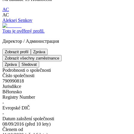
АС
АС
Aleksej Senkov
Toto je ověřený profil.
Директор
/
Администрация
Zobrazit profil
Zpráva
Zobrazit všechny zaměstnance
Zpráva
Sledovat
Podrobnosti o společnosti
Číslo společnosti
790990818
Jurisdikce
Bělorusko
Registry Number
-
Evropské DIČ
-
Datum založení společnosti
08/09/2016
(
před 10 lety
)
Členem od