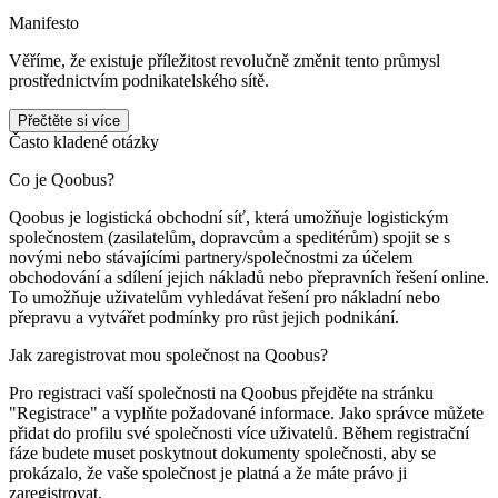
Manifesto
Věříme, že existuje příležitost revolučně změnit tento průmysl
prostřednictvím podnikatelského sítě.
Přečtěte si více
Často kladené otázky
Co je
Qoobus
?
Qoobus
je logistická obchodní síť, která umožňuje logistickým
společnostem (zasilatelům, dopravcům a speditérům) spojit se s
novými nebo stávajícími partnery/společnostmi za účelem
obchodování a sdílení jejich nákladů nebo přepravních řešení online.
To umožňuje uživatelům vyhledávat řešení pro nákladní nebo
přepravu a vytvářet podmínky pro růst jejich podnikání.
Jak zaregistrovat mou společnost na
Qoobus
?
Pro registraci vaší společnosti na
Qoobus
přejděte na stránku
"Registrace" a vyplňte požadované informace. Jako správce můžete
přidat do profilu své společnosti více uživatelů. Během registrační
fáze budete muset poskytnout dokumenty společnosti, aby se
prokázalo, že vaše společnost je platná a že máte právo ji
zaregistrovat.