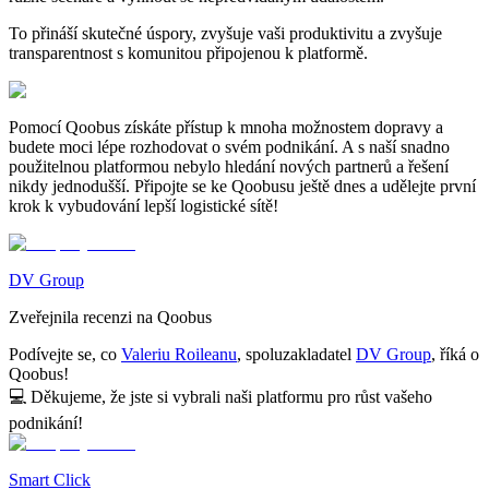
To přináší skutečné úspory, zvyšuje vaši produktivitu a zvyšuje
transparentnost s komunitou připojenou k platformě.
Pomocí Qoobus získáte přístup k mnoha možnostem dopravy a
budete moci lépe rozhodovat o svém podnikání. A s naší snadno
použitelnou platformou nebylo hledání nových partnerů a řešení
nikdy jednodušší. Připojte se ke Qoobusu ještě dnes a udělejte první
krok k vybudování lepší logistické sítě!
DV Group
Zveřejnila recenzi na Qoobus
Podívejte se, co
Valeriu Roileanu
, spoluzakladatel
DV Group
, říká o
Qoobus!
💻
Děkujeme, že jste si vybrali naši platformu pro růst vašeho
podnikání!
Smart Click