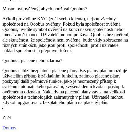
Musím být ověřený, abych používal
Qoobus
?
Ačkoli provádíme KYC (znát svého klienta), nejsou všechny
společnosti na
Qoobus
ověřeny. Pokud byla společnost ověřena
Qoobus
, uvidíte symbol ověření na konci názvu společnosti nebo
jména zaměstnance. Uživatelé mohou používat
Qoobus
bez ověření,
ale skutečnost, že společnost není ověřena, bude vždy zobrazena na
různých stránkách, jako jsou profil společnosti, profil uživatele,
náklad společnosti a přepravní řešení.
Qoobus
- placené nebo zdarma?
Qoobus
nabízí bezplatné i placené plány. Bezplatný plán umožňuje
uživatelům přístup k základním funkcím, zatímco placené plány
poskytují další prémiové funkce, jako je neomezený přístup k
systému automatického párování, zvýšená denní kvóta a přístup k
ověřenému odznaku. Náklady na placené plány závisí na velikosti
společnosti a technologiích zahrnutých v plánu. Uživatelé mohou
kdykoli upgradovat z bezplatného plánu na placený plán.
Zpět
Domov