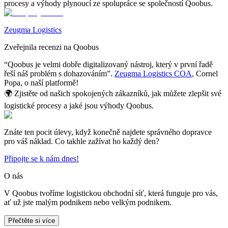
procesy a výhody plynoucí ze spolupráce se společností Qoobus.
Zeugma Logistics
Zveřejnila recenzi na Qoobus
“Qoobus je velmi dobře digitalizovaný nástroj, který v první řadě
řeší náš problém s dohazováním”.
Zeugma Logistics COA
,
Cornel
Popa
, o naší platformě!
🌍
Zjistěte od našich spokojených zákazníků, jak můžete zlepšit své
logistické procesy a jaké jsou výhody Qoobus.
Znáte ten pocit úlevy, když konečně najdete správného dopravce
pro váš náklad. Co takhle zažívat ho každý den?
Připojte se k nám dnes!
O nás
V Qoobus tvoříme logistickou obchodní síť, která funguje pro vás,
ať už jste malým podnikem nebo velkým podnikem.
Přečtěte si více