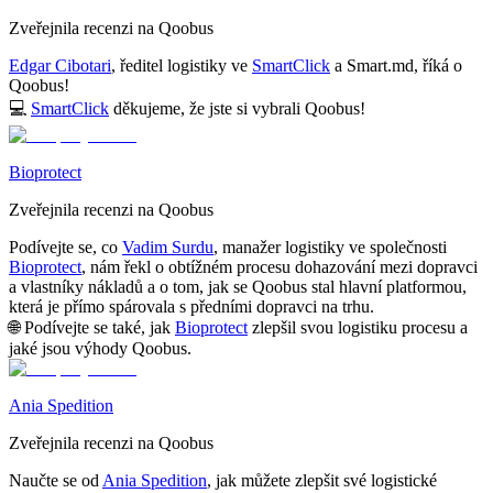
Zveřejnila recenzi na Qoobus
Edgar Cibotari
, ředitel logistiky ve
SmartClick
a
Smart.md
, říká o
Qoobus!
💻
SmartClick
děkujeme, že jste si vybrali Qoobus!
Bioprotect
Zveřejnila recenzi na Qoobus
Podívejte se, co
Vadim Surdu
, manažer logistiky ve společnosti
Bioprotect
, nám řekl o obtížném procesu dohazování mezi dopravci
a vlastníky nákladů a o tom, jak se Qoobus stal hlavní platformou,
která je přímo spárovala s předními dopravci na trhu.
🌐
Podívejte se také, jak
Bioprotect
zlepšil svou logistiku procesu a
jaké jsou výhody Qoobus.
Ania Spedition
Zveřejnila recenzi na Qoobus
Naučte se od
Ania Spedition
, jak můžete zlepšit své logistické