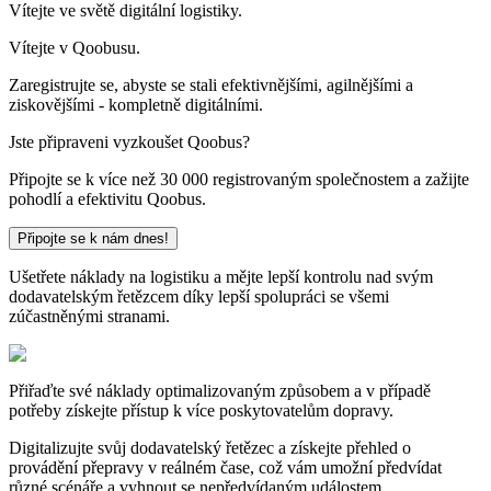
Vítejte ve světě digitální logistiky.
Vítejte v Qoobusu.
Zaregistrujte se, abyste se stali efektivnějšími, agilnějšími a
ziskovějšími - kompletně digitálními.
Jste připraveni vyzkoušet Qoobus?
Připojte se k více než 30 000 registrovaným společnostem a zažijte
pohodlí a efektivitu Qoobus.
Připojte se k nám dnes!
Ušetřete náklady na logistiku a mějte lepší kontrolu nad svým
dodavatelským řetězcem díky lepší spolupráci se všemi
zúčastněnými stranami.
Přiřaďte své náklady optimalizovaným způsobem a v případě
potřeby získejte přístup k více poskytovatelům dopravy.
Digitalizujte svůj dodavatelský řetězec a získejte přehled o
provádění přepravy v reálném čase, což vám umožní předvídat
různé scénáře a vyhnout se nepředvídaným událostem.