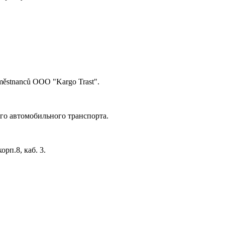
aměstnanců
OOO "Kargo Trast"
.
ого автомобильного транспорта
.
орп.8, каб. 3
.