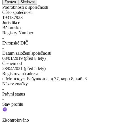
Zpráva
Sledovat
Podrobnosti o společnosti
Číslo společnosti
193187928
Jurisdikce
Bělorusko
Registry Number
-
Evropské DIČ
-
Datum založení společnosti
08/01/2019
(
před 8 lety
)
Členem od
28/04/2021
(
před 5 lety
)
Registrovaná adresa
г. Минск,ул. Бабушкина, д.37, корп.8, каб. 3
Název značky
-
Právní status
-
Stav profilu
Zkontrolováno