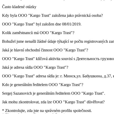
Často kladené otázky
Kdy byla
OOO "Kargo Trast"
založena jako právnická osoba?
OOO "Kargo Trast" byl založen dne
08/01/2019
.
Kolik zaměstnanců má
OOO "Kargo Trast"
?
Bohužel jsme nenašli žádné údaje týkající se počtu registrovaných z
Jaká je hlavní obchodní činnost
OOO "Kargo Trast"
?
OOO "Kargo Trast" klíčová aktivita souvisí s
Деятельность грузов
Jaká je adresa sídla
OOO "Kargo Trast"
?
OOO "Kargo Trast" adresa sídla je:
г. Минск,ул. Бабушкина, д.37, к
Kdo je generálním ředitelem
OOO "Kargo Trast"
?
Sergej Sazanovich
je generálním ředitelem OOO "Kargo Trast".
Jak mohu zkontrolovat, zda lze
OOO "Kargo Trast"
důvěřovat?
* Zkontrolujte, zda jste na správném profilu společnosti.