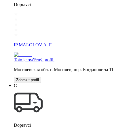
Dopravci
IP MALOLOV A. F.
Toto je ověřený profil.
Могилевская обл. г. Могилев, пер. Богдановича 11
Zobrazit profil
С
Dopravci