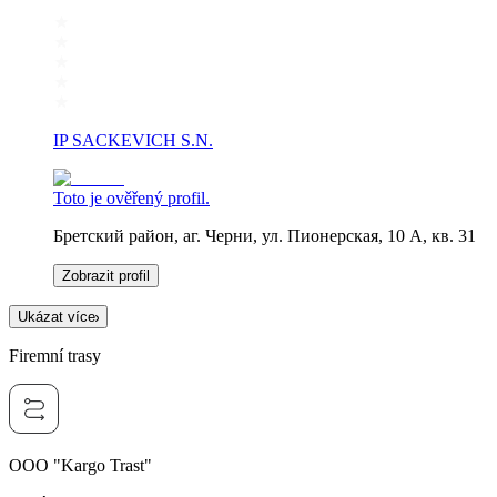
IP SACKEVICH S.N.
Toto je ověřený profil.
Бретский район, аг. Черни, ул. Пионерская, 10 А, кв. 31
Zobrazit profil
Ukázat více
Firemní trasy
OOO "Kargo Trast"