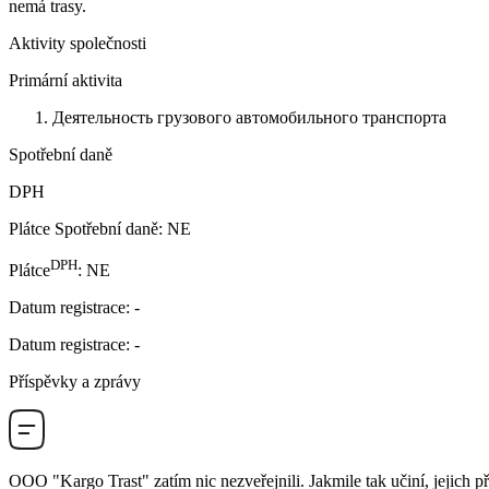
nemá trasy.
Aktivity společnosti
Primární aktivita
Деятельность грузового автомобильного транспорта
Spotřební daně
DPH
Plátce Spotřební daně
:
NE
DPH
Plátce
:
NE
Datum registrace
:
-
Datum registrace
:
-
Příspěvky a zprávy
OOO "Kargo Trast"
zatím nic nezveřejnili. Jakmile tak učiní, jejich 