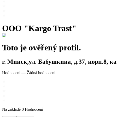
OOO "Kargo Trast"
Toto je ověřený profil.
г. Минск,ул. Бабушкина, д.37, корп.8, ка
Hodnocení
—
Žádná hodnocení
Na základě
0
Hodnocení