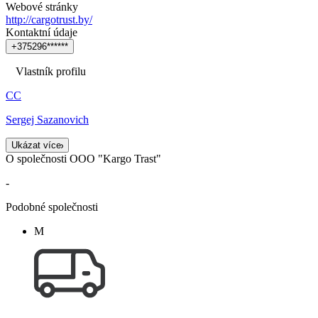
Webové stránky
http://cargotrust.by/
Kontaktní údaje
+
3
7
5
2
9
6
*
*
*
*
*
*
Vlastník profilu
СС
Sergej Sazanovich
Ukázat více
O společnosti OOO "Kargo Trast"
-
Podobné společnosti
М