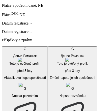
Plátce Spotřební daně
:
NE
DPH
Plátce
:
NE
Datum registrace
:
-
Datum registrace
:
-
Příspěvky a zprávy
G
G
Денис Романюк
Денис Романюк
Toto je ověřený profil.
Toto je ověřený profil.
před 3 lety
před 3 lety
Aktualizoval logo společnosti
Změnil tapetu jejich společnosti
G
G
Napsat poznámku
Napsat poznámku