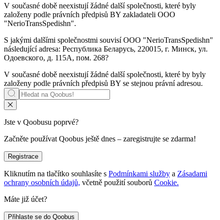
V současné době neexistují žádné další společnosti, které byly
založeny podle právních předpisů BY zakladateli
OOO
"NerioTransSpedishn"
.
S jakými dalšími společnostmi souvisí
OOO "NerioTransSpedishn"
následující adresa: Республика Беларусь, 220015, г. Минск, ул.
Одоевского, д. 115А, пом. 268?
V současné době neexistují žádné další společnosti, které by byly
založeny podle právních předpisů BY se stejnou právní adresou.
Jste v Qoobusu poprvé?
Začněte používat Qoobus ještě dnes – zaregistrujte se zdarma!
Registrace
Kliknutím na tlačítko souhlasíte s
Podmínkami služby
a
Zásadami
ochrany osobních údajů,
včetně použití souborů
Cookie.
Máte již účet?
Přihlaste se do Qoobus