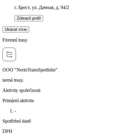
г. Брест, ул. Дачная, д. 94/2
Zobrazit profil
Ukázat více
Firemní trasy
OOO "NerioTransSpedishn"
nemá trasy.
Aktivity společnosti
Primární aktivita
-
Spotřební daně
DPH