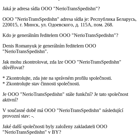
Jaká je adresa sídla
OOO "NerioTransSpedishn"
?
OOO "NerioTransSpedishn" adresa sídla je:
Республика Беларусь,
220015, г. Минск, ул. Одоевского, д. 115А, пом. 268
.
Kdo je generálním ředitelem
OOO "NerioTransSpedishn"
?
Denis Romanyuk
je generálním ředitelem OOO
"NerioTransSpedishn".
Jak mohu zkontrolovat, zda lze
OOO "NerioTransSpedishn"
důvěřovat?
* Zkontrolujte, zda jste na správném profilu společnosti.
* Zkontrolujte stav činnosti společnosti.
Je
OOO "NerioTransSpedishn"
stále funkční? Je tato společnost
aktivní?
V současné době má OOO "NerioTransSpedishn" následující
provozní stav:
-
.
Jaké další společnosti byly založeny zakladateli
OOO
"NerioTransSpedishn"
v BY?