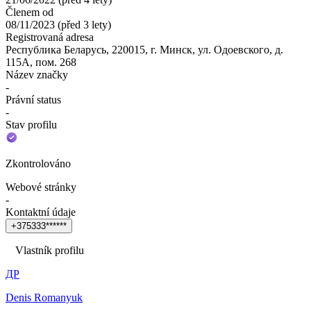
Členem od
08/11/2023
(
před 3 lety
)
Registrovaná adresa
Республика Беларусь, 220015, г. Минск, ул. Одоевского, д.
115А, пом. 268
Název značky
-
Právní status
-
Stav profilu
Zkontrolováno
Webové stránky
-
Kontaktní údaje
+
3
7
5
3
3
3
*
*
*
*
*
*
Vlastník profilu
ДР
Denis Romanyuk