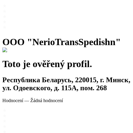
OOO "NerioTransSpedishn"
Toto je ověřený profil.
Республика Беларусь, 220015, г. Минск,
ул. Одоевского, д. 115А, пом. 268
Hodnocení
—
Žádná hodnocení