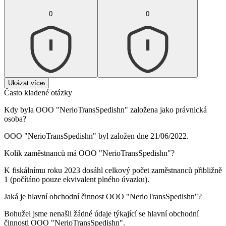
0
0
Ukázat více
Často kladené otázky
Kdy byla
OOO "NerioTransSpedishn"
založena jako právnická
osoba?
OOO "NerioTransSpedishn" byl založen dne
21/06/2022
.
Kolik zaměstnanců má
OOO "NerioTransSpedishn"
?
K fiskálnímu roku 2023 dosáhl celkový počet zaměstnanců přibližně
1
(počítáno pouze ekvivalent plného úvazku).
Jaká je hlavní obchodní činnost
OOO "NerioTransSpedishn"
?
Bohužel jsme nenašli žádné údaje týkající se hlavní obchodní
činnosti
OOO "NerioTransSpedishn"
.