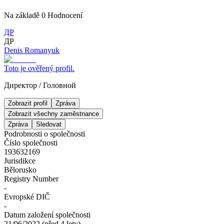
Na základě
0
Hodnocení
ДР
ДР
Denis Romanyuk
Toto je ověřený profil.
Директор
/
Головной
Zobrazit profil
Zpráva
Zobrazit všechny zaměstnance
Zpráva
Sledovat
Podrobnosti o společnosti
Číslo společnosti
193632169
Jurisdikce
Bělorusko
Registry Number
-
Evropské DIČ
-
Datum založení společnosti
21/06/2022
(
před 4 lety
)