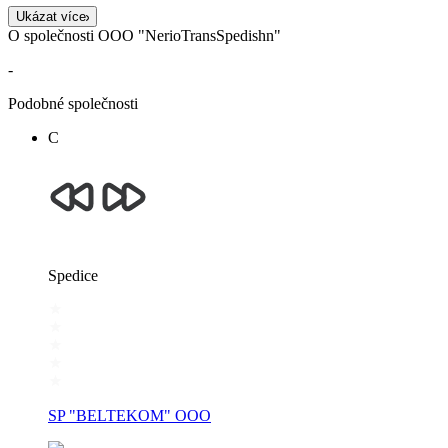
Ukázat více
O společnosti OOO "NerioTransSpedishn"
-
Podobné společnosti
С
Spedice
SP "BELTEKOM" OOO