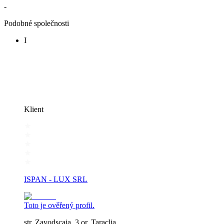
-
Podobné společnosti
I
Klient
ISPAN - LUX SRL
Toto je ověřený profil.
str. Zavodscaia, 3 or. Taraclia