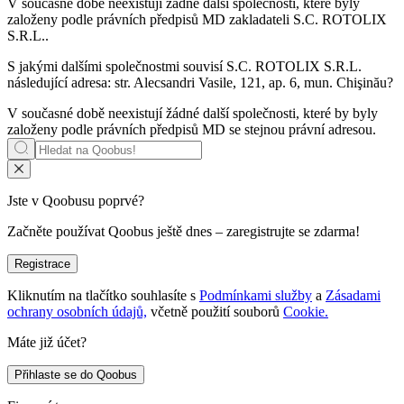
V současné době neexistují žádné další společnosti, které byly
založeny podle právních předpisů MD zakladateli
S.C. ROTOLIX
S.R.L.
.
S jakými dalšími společnostmi souvisí
S.C. ROTOLIX S.R.L.
následující adresa: str. Alecsandri Vasile, 121, ap. 6, mun. Chişinău?
V současné době neexistují žádné další společnosti, které by byly
založeny podle právních předpisů MD se stejnou právní adresou.
Jste v Qoobusu poprvé?
Začněte používat Qoobus ještě dnes – zaregistrujte se zdarma!
Registrace
Kliknutím na tlačítko souhlasíte s
Podmínkami služby
a
Zásadami
ochrany osobních údajů,
včetně použití souborů
Cookie.
Máte již účet?
Přihlaste se do Qoobus