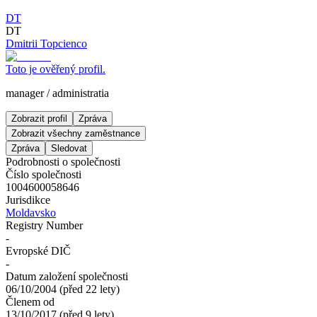
DT
DT
Dmitrii Topcienco
Toto je ověřený profil.
manager
/
administratia
Zobrazit profil
Zpráva
Zobrazit všechny zaměstnance
Zpráva
Sledovat
Podrobnosti o společnosti
Číslo společnosti
1004600058646
Jurisdikce
Moldavsko
Registry Number
-
Evropské DIČ
-
Datum založení společnosti
06/10/2004
(
před 22 lety
)
Členem od
13/10/2017
(
před 9 lety
)