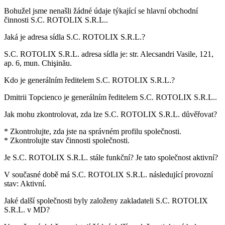
Bohužel jsme nenašli žádné údaje týkající se hlavní obchodní
činnosti
S.C. ROTOLIX S.R.L.
.
Jaká je adresa sídla
S.C. ROTOLIX S.R.L.
?
S.C. ROTOLIX S.R.L. adresa sídla je:
str. Alecsandri Vasile, 121,
ap. 6, mun. Chişinău
.
Kdo je generálním ředitelem
S.C. ROTOLIX S.R.L.
?
Dmitrii Topcienco
je generálním ředitelem S.C. ROTOLIX S.R.L..
Jak mohu zkontrolovat, zda lze
S.C. ROTOLIX S.R.L.
důvěřovat?
* Zkontrolujte, zda jste na správném profilu společnosti.
* Zkontrolujte stav činnosti společnosti.
Je
S.C. ROTOLIX S.R.L.
stále funkční? Je tato společnost aktivní?
V současné době má S.C. ROTOLIX S.R.L. následující provozní
stav:
Aktivní
.
Jaké další společnosti byly založeny zakladateli
S.C. ROTOLIX
S.R.L.
v MD?