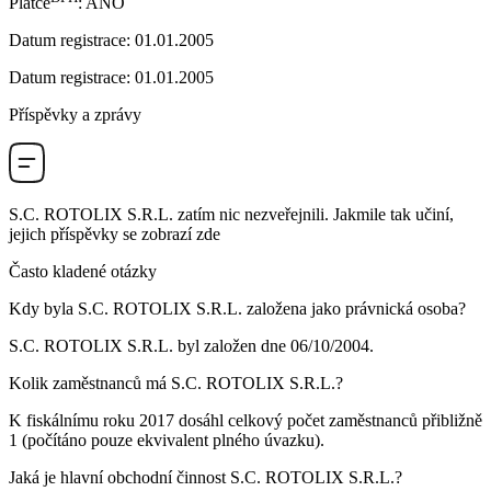
Plátce
:
ANO
Datum registrace
:
01.01.2005
Datum registrace
:
01.01.2005
Příspěvky a zprávy
S.C. ROTOLIX S.R.L.
zatím nic nezveřejnili. Jakmile tak učiní,
jejich příspěvky se zobrazí zde
Často kladené otázky
Kdy byla
S.C. ROTOLIX S.R.L.
založena jako právnická osoba?
S.C. ROTOLIX S.R.L. byl založen dne
06/10/2004
.
Kolik zaměstnanců má
S.C. ROTOLIX S.R.L.
?
K fiskálnímu roku 2017 dosáhl celkový počet zaměstnanců přibližně
1
(počítáno pouze ekvivalent plného úvazku).
Jaká je hlavní obchodní činnost
S.C. ROTOLIX S.R.L.
?