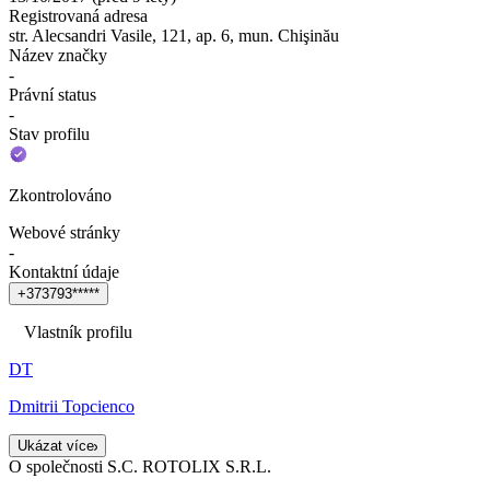
Registrovaná adresa
str. Alecsandri Vasile, 121, ap. 6, mun. Chişinău
Název značky
-
Právní status
-
Stav profilu
Zkontrolováno
Webové stránky
-
Kontaktní údaje
+
3
7
3
7
9
3
*
*
*
*
*
Vlastník profilu
DT
Dmitrii Topcienco
Ukázat více
O společnosti S.C. ROTOLIX S.R.L.