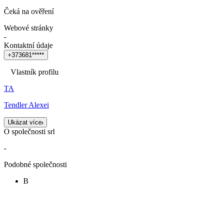
Čeká na ověření
Webové stránky
-
Kontaktní údaje
+
3
7
3
6
8
1
*
*
*
*
*
Vlastník profilu
TA
Tendler Alexei
Ukázat více
O společnosti srl
-
Podobné společnosti
B