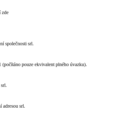
í zde
ní společnosti
srl
.
1
(počítáno pouze ekvivalent plného úvazku).
i
srl
.
ní adresou
srl
.