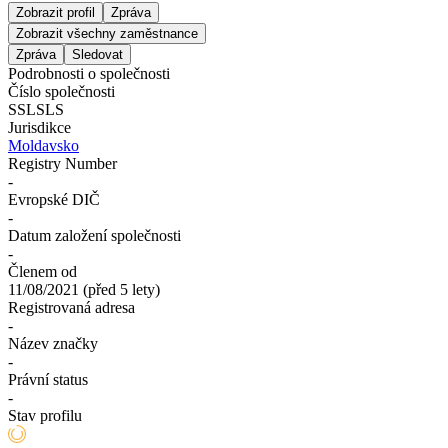
Zobrazit profil
Zpráva
Zobrazit všechny zaměstnance
Zpráva
Sledovat
Podrobnosti o společnosti
Číslo společnosti
SSLSLS
Jurisdikce
Moldavsko
Registry Number
-
Evropské DIČ
-
Datum založení společnosti
-
Členem od
11/08/2021
(
před 5 lety
)
Registrovaná adresa
-
Název značky
-
Právní status
-
Stav profilu