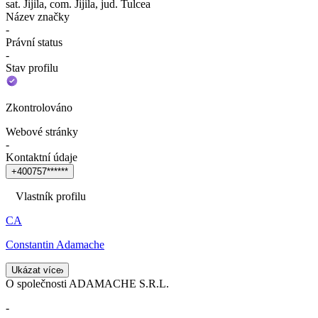
sat. Jijila, com. Jijila, jud. Tulcea
Název značky
-
Právní status
-
Stav profilu
Zkontrolováno
Webové stránky
-
Kontaktní údaje
+
4
0
0
7
5
7
*
*
*
*
*
*
Vlastník profilu
CA
Constantin Adamache
Ukázat více
O společnosti ADAMACHE S.R.L.
-