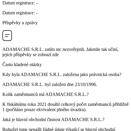
Datum registrace
:
-
Datum registrace
:
-
Příspěvky a zprávy
ADAMACHE S.R.L.
zatím nic nezveřejnili. Jakmile tak učiní,
jejich příspěvky se zobrazí zde
Často kladené otázky
Kdy byla
ADAMACHE S.R.L.
založena jako právnická osoba?
ADAMACHE S.R.L. byl založen dne
23/10/1996
.
Kolik zaměstnanců má
ADAMACHE S.R.L.
?
K fiskálnímu roku 2021 dosáhl celkový počet zaměstnanců přibližně
1
(počítáno pouze ekvivalent plného úvazku).
Jaká je hlavní obchodní činnost
ADAMACHE S.R.L.
?
Bohužel jsme nenašli žádné údaje týkající se hlavní obchodní