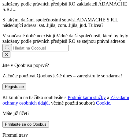
založeny podle právních předpisů RO zakladateli
ADAMACHE
S.R.L.
.
S jakými dalšími společnostmi souvisí
ADAMACHE S.R.L.
následující adresa: sat. Jijila, com. Jijila, jud. Tulcea?
V současné době neexistují žádné další společnosti, které by byly
založeny podle právních předpisů RO se stejnou právní adresou.
Jste v Qoobusu poprvé?
Začněte používat Qoobus ještě dnes – zaregistrujte se zdarma!
Registrace
Kliknutím na tlačítko souhlasíte s
Podmínkami služby
a
Zásadami
ochrany osobních údajů,
včetně použití souborů
Cookie.
Máte již účet?
Přihlaste se do Qoobus
Firemní trasy