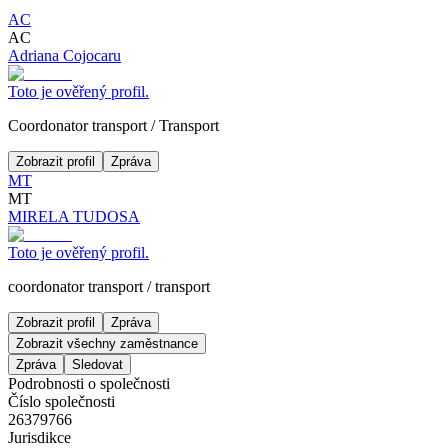
AC
AC
Adriana Cojocaru
Toto je ověřený profil.
Coordonator transport
/
Transport
Zobrazit profil
Zpráva
MT
MT
MIRELA TUDOSA
Toto je ověřený profil.
coordonator transport
/
transport
Zobrazit profil
Zpráva
Zobrazit všechny zaměstnance
Zpráva
Sledovat
Podrobnosti o společnosti
Číslo společnosti
26379766
Jurisdikce