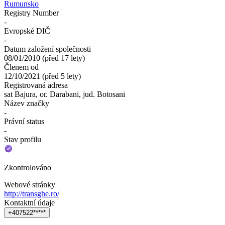
Rumunsko
Registry Number
-
Evropské DIČ
-
Datum založení společnosti
08/01/2010
(
před 17 lety
)
Členem od
12/10/2021
(
před 5 lety
)
Registrovaná adresa
sat Bajura, or. Darabani, jud. Botosani
Název značky
-
Právní status
-
Stav profilu
Zkontrolováno
Webové stránky
http://transghe.ro/
Kontaktní údaje
+
4
0
7
5
2
2
*
*
*
*
*