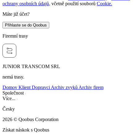
ochrany osobních údajů,
včetně použití souborů
Cookie.
Máte již účet?
Přihlaste se do Qoobus
Firemní trasy
JUNIOR TRANSCOM SRL
nemá trasy.
Domov
Klient
Dopravci
Archiv zvyků
Archiv firem
Společnost
Více...
Česky
2026
© Qoobus Corporation
Získat náskok s Qoobus