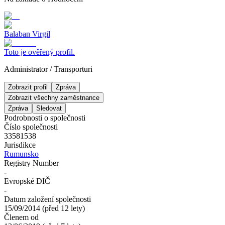
Balaban Virgil
Toto je ověřený profil.
Administrator
/
Transporturi
Zobrazit profil
Zpráva
Zobrazit všechny zaměstnance
Zpráva
Sledovat
Podrobnosti o společnosti
Číslo společnosti
33581538
Jurisdikce
Rumunsko
Registry Number
-
Evropské DIČ
-
Datum založení společnosti
15/09/2014
(
před 12 lety
)
Členem od