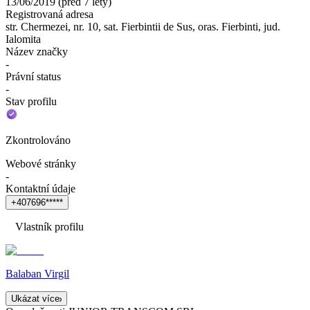
13/06/2019
(
před 7 lety
)
Registrovaná adresa
str. Chermezei, nr. 10, sat. Fierbintii de Sus, oras. Fierbinti, jud.
Ialomita
Název značky
-
Právní status
-
Stav profilu
Zkontrolováno
Webové stránky
-
Kontaktní údaje
+
4
0
7
6
9
6
*
*
*
*
*
Vlastník profilu
Balaban Virgil
Ukázat více