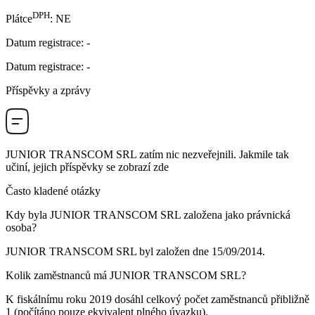
DPH
Plátce
:
NE
Datum registrace
:
-
Datum registrace
:
-
Příspěvky a zprávy
JUNIOR TRANSCOM SRL
zatím nic nezveřejnili. Jakmile tak
učiní, jejich příspěvky se zobrazí zde
Často kladené otázky
Kdy byla
JUNIOR TRANSCOM SRL
založena jako právnická
osoba?
JUNIOR TRANSCOM SRL byl založen dne
15/09/2014
.
Kolik zaměstnanců má
JUNIOR TRANSCOM SRL
?
K fiskálnímu roku 2019 dosáhl celkový počet zaměstnanců přibližně
1
(počítáno pouze ekvivalent plného úvazku).