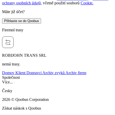
ochrany osobních údajů,
včetně použití souborů
Cookie.
Máte již účet?
Přihlaste se do Qoobus
Firemní trasy
ROBIJOHN TRANS SRL
nemá trasy.
Domov
Klient
Dopravci
Archiv zvyků
Archiv firem
Společnost
Více...
Česky
2026
© Qoobus Corporation
Získat náskok s Qoobus