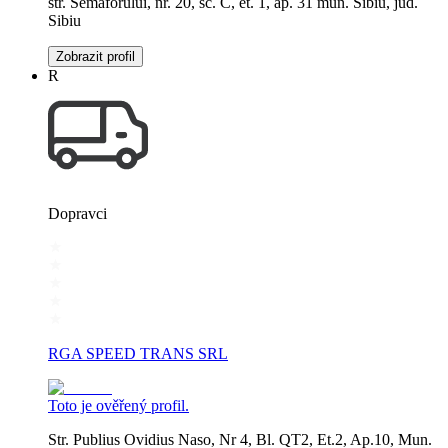
str. Semaforului, nr. 20, sc. C, et. 1, ap. 31 mun. Sibiu, jud.
Sibiu
Zobrazit profil
R
Dopravci
RGA SPEED TRANS SRL
Toto je ověřený profil.
Str. Publius Ovidius Naso, Nr 4, Bl. QT2, Et.2, Ap.10, Mun.