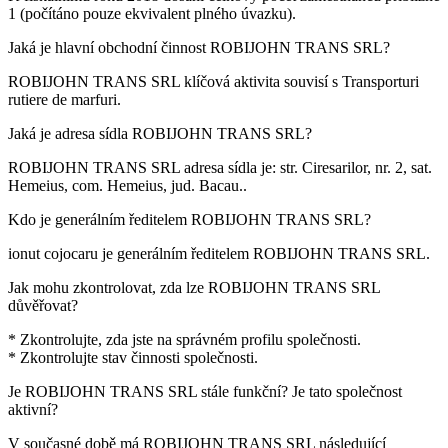
1
(počítáno pouze ekvivalent plného úvazku).
Jaká je hlavní obchodní činnost
ROBIJOHN TRANS SRL
?
ROBIJOHN TRANS SRL klíčová aktivita souvisí s
Transporturi
rutiere de marfuri
.
Jaká je adresa sídla
ROBIJOHN TRANS SRL
?
ROBIJOHN TRANS SRL adresa sídla je:
str. Ciresarilor, nr. 2, sat.
Hemeius, com. Hemeius, jud. Bacau.
.
Kdo je generálním ředitelem
ROBIJOHN TRANS SRL
?
ionut cojocaru
je generálním ředitelem ROBIJOHN TRANS SRL.
Jak mohu zkontrolovat, zda lze
ROBIJOHN TRANS SRL
důvěřovat?
* Zkontrolujte, zda jste na správném profilu společnosti.
* Zkontrolujte stav činnosti společnosti.
Je
ROBIJOHN TRANS SRL
stále funkční? Je tato společnost
aktivní?
V současné době má ROBIJOHN TRANS SRL následující