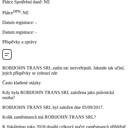
Plátce Spotřební daně
:
NE
DPH
Plátce
:
NE
Datum registrace
:
-
Datum registrace
:
-
Příspěvky a zprávy
ROBIJOHN TRANS SRL
zatím nic nezveřejnili. Jakmile tak učiní,
jejich příspěvky se zobrazí zde
Často kladené otázky
Kdy byla
ROBIJOHN TRANS SRL
založena jako právnická
osoba?
ROBIJOHN TRANS SRL byl založen dne
05/09/2017
.
Kolik zaměstnanců má
ROBIJOHN TRANS SRL
?
K fiskálnímu roku 2018 dosáhl celkový počet zaměstnanců přibližně