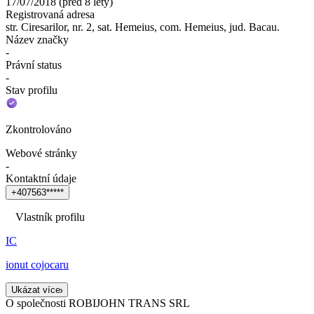
17/07/2018
(
před 8 lety
)
Registrovaná adresa
str. Ciresarilor, nr. 2, sat. Hemeius, com. Hemeius, jud. Bacau.
Název značky
-
Právní status
-
Stav profilu
Zkontrolováno
Webové stránky
-
Kontaktní údaje
+
4
0
7
5
6
3
*
*
*
*
*
Vlastník profilu
IC
ionut cojocaru
Ukázat více
O společnosti ROBIJOHN TRANS SRL