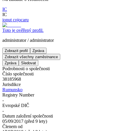
IC
IC
ionut cojocaru
Toto je ověřený profil.
administrator
/
administrator
Zobrazit profil
Zpráva
Zobrazit všechny zaměstnance
Zpráva
Sledovat
Podrobnosti o společnosti
Číslo společnosti
38185968
Jurisdikce
Rumunsko
Registry Number
-
Evropské DIČ
-
Datum založení společnosti
05/09/2017
(
před 9 lety
)
Členem od