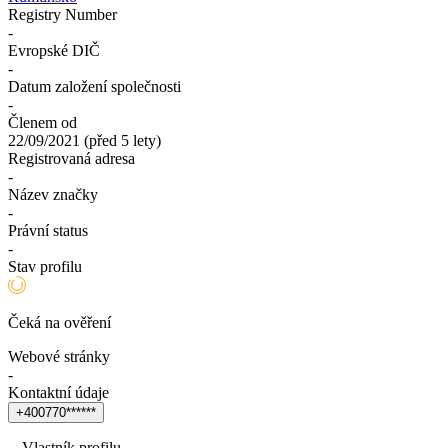
Registry Number
-
Evropské DIČ
-
Datum založení společnosti
-
Členem od
22/09/2021
(
před 5 lety
)
Registrovaná adresa
-
Název značky
-
Právní status
-
Stav profilu
Čeká na ověření
Webové stránky
-
Kontaktní údaje
+
4
0
0
7
7
0
*
*
*
*
*
*
Vlastník profilu