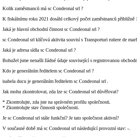
Kolik zaměstnanců má
sc Condeonal srl
?
K fiskálnímu roku 2021 dosáhl celkový počet zaměstnanců přibližně
Jaká je hlavní obchodní činnost
sc Condeonal srl
?
sc Condeonal srl klíčová aktivita souvisí s
Transporturi rutiere de marf
Jaká je adresa sídla
sc Condeonal srl
?
Bohužel jsme nenašli žádné údaje související s registrovanou obchod
Kdo je generálním ředitelem
sc Condeonal srl
?
isabela ducu
je generálním ředitelem sc Condeonal srl .
Jak mohu zkontrolovat, zda lze
sc Condeonal srl
důvěřovat?
* Zkontrolujte, zda jste na správném profilu společnosti.
* Zkontrolujte stav činnosti společnosti.
Je
sc Condeonal srl
stále funkční? Je tato společnost aktivní?
V současné době má sc Condeonal srl následující provozní stav:
-
.