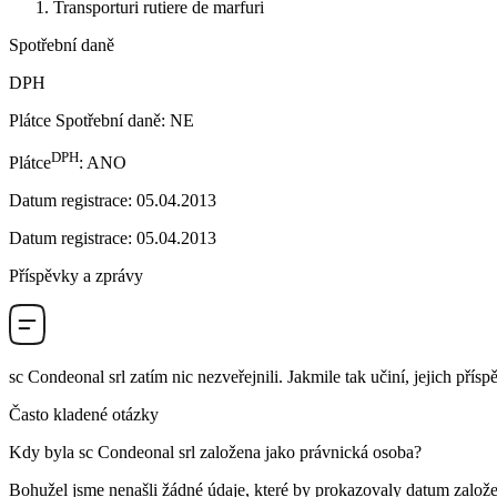
Transporturi rutiere de marfuri
Spotřební daně
DPH
Plátce Spotřební daně
:
NE
DPH
Plátce
:
ANO
Datum registrace
:
05.04.2013
Datum registrace
:
05.04.2013
Příspěvky a zprávy
sc Condeonal srl
zatím nic nezveřejnili. Jakmile tak učiní, jejich přís
Často kladené otázky
Kdy byla
sc Condeonal srl
založena jako právnická osoba?
Bohužel jsme nenašli žádné údaje, které by prokazovaly datum založe