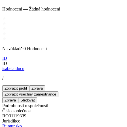
Hodnocení
—
Žádná hodnocení
Na základě
0
Hodnocení
ID
ID
isabela ducu
/
Zobrazit profil
Zpráva
Zobrazit všechny zaměstnance
Zpráva
Sledovat
Podrobnosti o společnosti
Číslo společnosti
RO31119339
Jurisdikce
Rumunsko