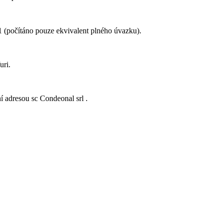
1
(počítáno pouze ekvivalent plného úvazku).
uri
.
ní adresou
sc Condeonal srl
.