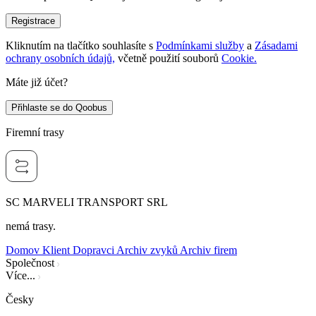
Registrace
Kliknutím na tlačítko souhlasíte s
Podmínkami služby
a
Zásadami
ochrany osobních údajů,
včetně použití souborů
Cookie.
Máte již účet?
Přihlaste se do Qoobus
Firemní trasy
SC MARVELI TRANSPORT SRL
nemá trasy.
Domov
Klient
Dopravci
Archiv zvyků
Archiv firem
Společnost
Více...
Česky