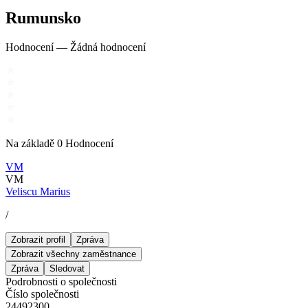
Rumunsko
Hodnocení
—
Žádná hodnocení
Na základě
0
Hodnocení
VM
VM
Veliscu Marius
/
Zobrazit profil
Zpráva
Zobrazit všechny zaměstnance
Zpráva
Sledovat
Podrobnosti o společnosti
Číslo společnosti
24492300