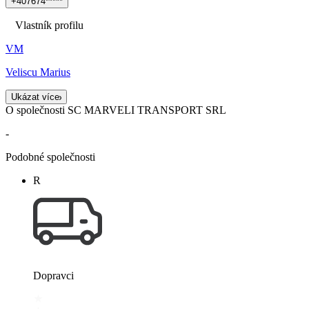
+
4
0
7
6
7
4
*
*
*
*
*
Vlastník profilu
VM
Veliscu Marius
Ukázat více
O společnosti SC MARVELI TRANSPORT SRL
-
Podobné společnosti
R
Dopravci