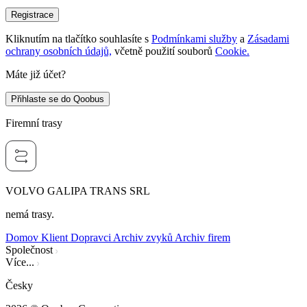
Registrace
Kliknutím na tlačítko souhlasíte s
Podmínkami služby
a
Zásadami
ochrany osobních údajů,
včetně použití souborů
Cookie.
Máte již účet?
Přihlaste se do Qoobus
Firemní trasy
VOLVO GALIPA TRANS SRL
nemá trasy.
Domov
Klient
Dopravci
Archiv zvyků
Archiv firem
Společnost
Více...
Česky