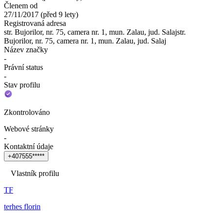
Členem od
27/11/2017
(
před 9 lety
)
Registrovaná adresa
str. Bujorilor, nr. 75, camera nr. 1, mun. Zalau, jud. Salajstr.
Bujorilor, nr. 75, camera nr. 1, mun. Zalau, jud. Salaj
Název značky
-
Právní status
-
Stav profilu
Zkontrolováno
Webové stránky
-
Kontaktní údaje
+
4
0
7
5
5
5
*
*
*
*
*
Vlastník profilu
TF
terhes florin