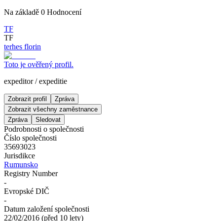
Na základě
0
Hodnocení
TF
TF
terhes florin
Toto je ověřený profil.
expeditor
/
expeditie
Zobrazit profil
Zpráva
Zobrazit všechny zaměstnance
Zpráva
Sledovat
Podrobnosti o společnosti
Číslo společnosti
35693023
Jurisdikce
Rumunsko
Registry Number
-
Evropské DIČ
-
Datum založení společnosti
22/02/2016
(
před 10 lety
)