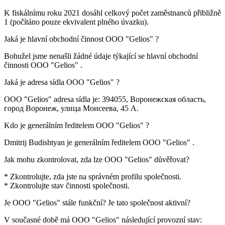
K fiskálnímu roku 2021 dosáhl celkový počet zaměstnanců přibližně
1
(počítáno pouze ekvivalent plného úvazku).
Jaká je hlavní obchodní činnost
OOO "Gelios"
?
Bohužel jsme nenašli žádné údaje týkající se hlavní obchodní
činnosti
OOO "Gelios"
.
Jaká je adresa sídla
OOO "Gelios"
?
OOO "Gelios" adresa sídla je:
394055, Воронежская область,
город Воронеж, улица Моисеева, 45 А
.
Kdo je generálním ředitelem
OOO "Gelios"
?
Dmitrij Budishtyan
je generálním ředitelem OOO "Gelios" .
Jak mohu zkontrolovat, zda lze
OOO "Gelios"
důvěřovat?
* Zkontrolujte, zda jste na správném profilu společnosti.
* Zkontrolujte stav činnosti společnosti.
Je
OOO "Gelios"
stále funkční? Je tato společnost aktivní?
V současné době má OOO "Gelios" následující provozní stav: