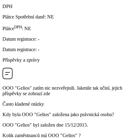
DPH
Plátce Spotřební daně
:
NE
DPH
Plátce
:
NE
Datum registrace
:
-
Datum registrace
:
-
Příspěvky a zprávy
OOO "Gelios"
zatím nic nezveřejnili. Jakmile tak učiní, jejich
příspěvky se zobrazí zde
Často kladené otázky
Kdy byla
OOO "Gelios"
založena jako právnická osoba?
OOO "Gelios" byl založen dne
15/12/2015
.
Kolik zaměstnanců má
OOO "Gelios"
?