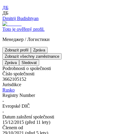
ДБ
ДБ
Dmitrij Budishtyan
Toto je ověřený profil.
Менеджер
/
Логистики
Zobrazit profil
Zpráva
Zobrazit všechny zaměstnance
Zpráva
Sledovat
Podrobnosti o společnosti
Číslo společnosti
3662105152
Jurisdikce
Rusko
Registry Number
-
Evropské DIČ
-
Datum založení společnosti
15/12/2015
(
před 11 lety
)
Členem od
29/10/2021
(
před 5 lety
)