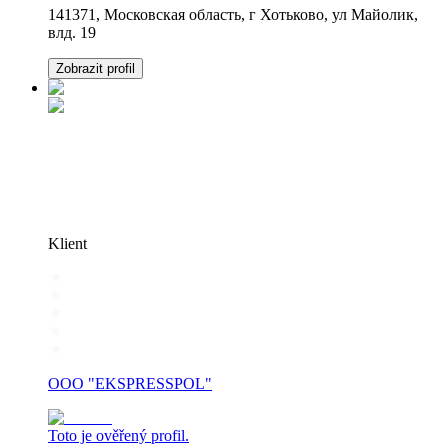
141371, Московская область, г Хотьково, ул Майолик,
влд. 19
Zobrazit profil
Klient
OOO "EKSPRESSPOL"
Toto je ověřený profil.