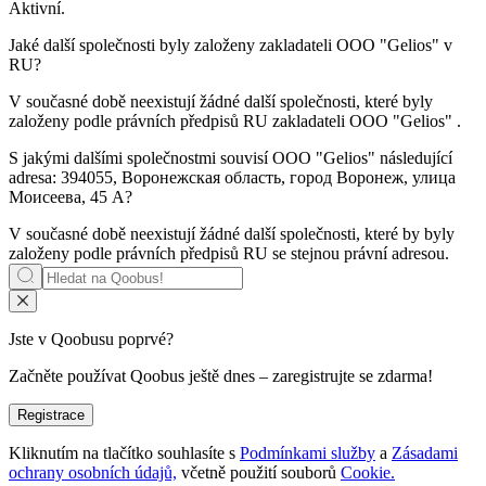
Aktivní
.
Jaké další společnosti byly založeny zakladateli
OOO "Gelios"
v
RU?
V současné době neexistují žádné další společnosti, které byly
založeny podle právních předpisů RU zakladateli
OOO "Gelios"
.
S jakými dalšími společnostmi souvisí
OOO "Gelios"
následující
adresa: 394055, Воронежская область, город Воронеж, улица
Моисеева, 45 А?
V současné době neexistují žádné další společnosti, které by byly
založeny podle právních předpisů RU se stejnou právní adresou.
Jste v Qoobusu poprvé?
Začněte používat Qoobus ještě dnes – zaregistrujte se zdarma!
Registrace
Kliknutím na tlačítko souhlasíte s
Podmínkami služby
a
Zásadami
ochrany osobních údajů,
včetně použití souborů
Cookie.