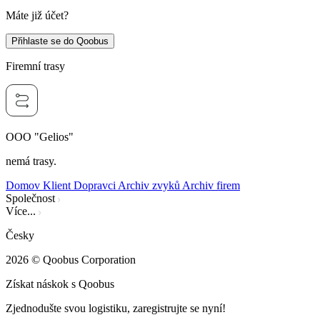
Máte již účet?
Přihlaste se do Qoobus
Firemní trasy
OOO "Gelios"
nemá trasy.
Domov
Klient
Dopravci
Archiv zvyků
Archiv firem
Společnost
Více...
Česky
2026
© Qoobus Corporation
Získat náskok s Qoobus
Zjednodušte svou logistiku, zaregistrujte se nyní!