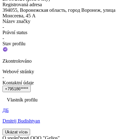
Registrovaná adresa
394055, Воронежская область, город Воронеж, улица
Моисеева, 45 А
Název značky
-
Právní status
-
Stav profilu
Zkontrolováno
Webové stránky
-
Kontaktní údaje
+
7
9
5
1
8
6
*
*
*
*
*
Vlastník profilu
ДБ
Dmitrij Budishtyan
Ukázat více
O společnosti OOO "Gelios"