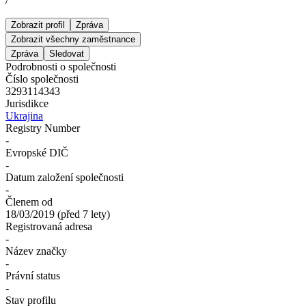
/
Zobrazit profil
Zpráva
Zobrazit všechny zaměstnance
Zpráva
Sledovat
Podrobnosti o společnosti
Číslo společnosti
‎3293114343
Jurisdikce
Ukrajina
Registry Number
-
Evropské DIČ
-
Datum založení společnosti
-
Členem od
18/03/2019
(
před 7 lety
)
Registrovaná adresa
-
Název značky
-
Právní status
-
Stav profilu