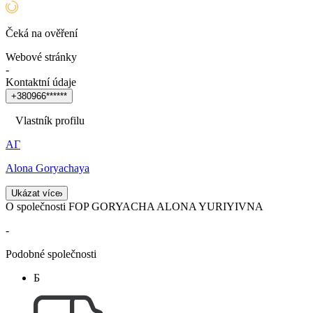
Čeká na ověření
Webové stránky
-
Kontaktní údaje
+
3
8
0
9
6
6
*
*
*
*
*
*
Vlastník profilu
АГ
Alona Goryachaya
Ukázat více
O společnosti FOP GORYACHA ALONA YURIYIVNA
-
Podobné společnosti
Б