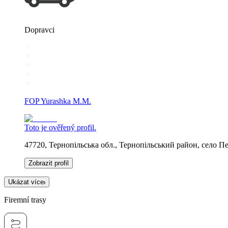
Dopravci
FOP Yurashka M.M.
Toto je ověřený profil.
47720, Тернопільська обл., Тернопільський район, сел
Zobrazit profil
Ukázat více
Firemní trasy