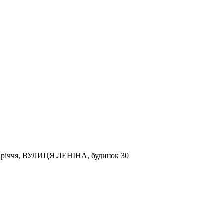
о Заріччя, ВУЛИЦЯ ЛЕНІНА, будинок 30