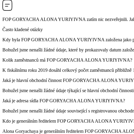
FOP GORYACHA ALONA YURIYIVNA
zatím nic nezveřejnili. Ja
Často kladené otázky
Kdy byla
FOP GORYACHA ALONA YURIYIVNA
založena jako 
Bohužel jsme nenašli žádné údaje, které by prokazovaly datum založe
Kolik zaměstnanců má
FOP GORYACHA ALONA YURIYIVNA
?
K fiskálnímu roku 2019 dosáhl celkový počet zaměstnanců přibližně
Jaká je hlavní obchodní činnost
FOP GORYACHA ALONA YURI
Bohužel jsme nenašli žádné údaje týkající se hlavní obchodní činnost
Jaká je adresa sídla
FOP GORYACHA ALONA YURIYIVNA
?
Bohužel jsme nenašli žádné údaje související s registrovanou obchod
Kdo je generálním ředitelem
FOP GORYACHA ALONA YURIYI
Alona Goryachaya
je generálním ředitelem FOP GORYACHA A