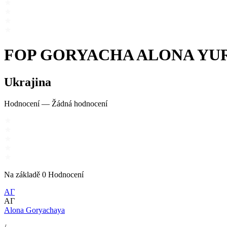
FOP GORYACHA ALONA YU
Ukrajina
Hodnocení
—
Žádná hodnocení
Na základě
0
Hodnocení
АГ
АГ
Alona Goryachaya