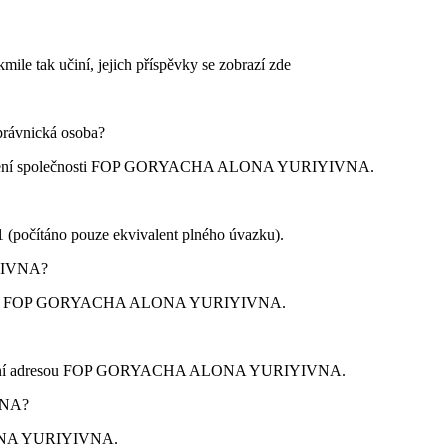
kmile tak učiní, jejich příspěvky se zobrazí zde
právnická osoba?
ní společnosti
FOP GORYACHA ALONA YURIYIVNA
.
1
(počítáno pouze ekvivalent plného úvazku).
YIVNA
?
i
FOP GORYACHA ALONA YURIYIVNA
.
ní adresou
FOP GORYACHA ALONA YURIYIVNA
.
VNA
?
LONA YURIYIVNA.