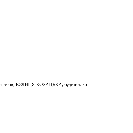
о Петриків, ВУЛИЦЯ КОЗАЦЬКА, будинок 76