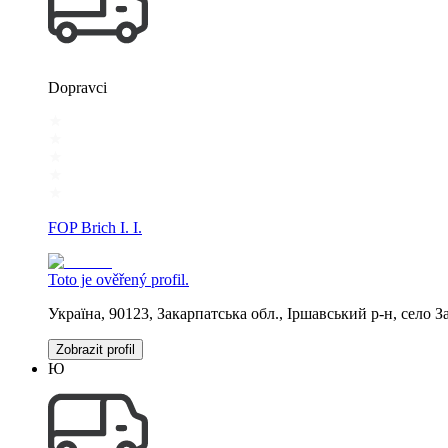
Dopravci
FOP Brich I. I.
Toto je ověřený profil.
Україна, 90123, Закарпатська обл., Іршавський р-н, сел
Zobrazit profil
Ю