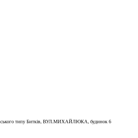
 міського типу Битків, ВУЛ.МИХАЙЛЮКА, будинок 6