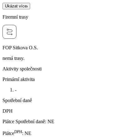
Ukázat více
Firemní trasy
FOP Sitkova O.S.
nemá trasy.
Aktivity společnosti
Primární aktivita
-
Spotřební daně
DPH
Plátce Spotřební daně
:
NE
DPH
Plátce
:
NE