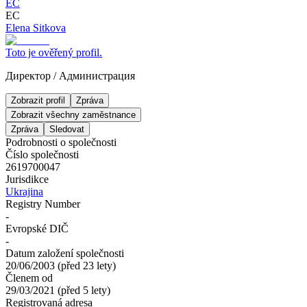
ЕС
ЕС
Elena Sitkova
Toto je ověřený profil.
Директор
/
Администрация
Zobrazit profil
Zpráva
Zobrazit všechny zaměstnance
Zpráva
Sledovat
Podrobnosti o společnosti
Číslo společnosti
2619700047
Jurisdikce
Ukrajina
Registry Number
-
Evropské DIČ
-
Datum založení společnosti
20/06/2003
(
před 23 lety
)
Členem od
29/03/2021
(
před 5 lety
)
Registrovaná adresa