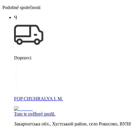
Podobné společnosti
Ч
Dopravci
FOP CHUHRALYA I. M.
Toto je ověřený profil.
Закарпатська обл., Хустський район, село Рокосово, В