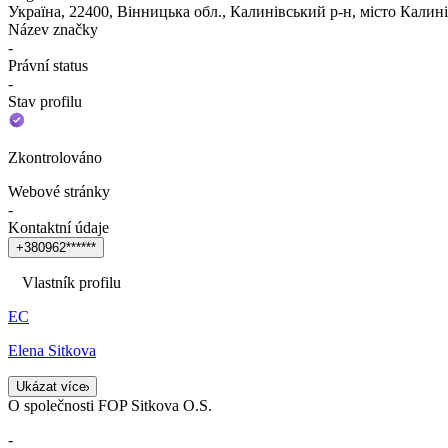
Україна, 22400, Вінницька обл., Калинівський р-н, місто Ка
Název značky
-
Právní status
-
Stav profilu
Zkontrolováno
Webové stránky
-
Kontaktní údaje
+
3
8
0
9
6
2
*
*
*
*
*
*
Vlastník profilu
ЕС
Elena Sitkova
Ukázat více
O společnosti FOP Sitkova O.S.
-