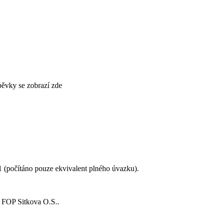
spěvky se zobrazí zde
1
(počítáno pouze ekvivalent plného úvazku).
i
FOP Sitkova O.S.
.