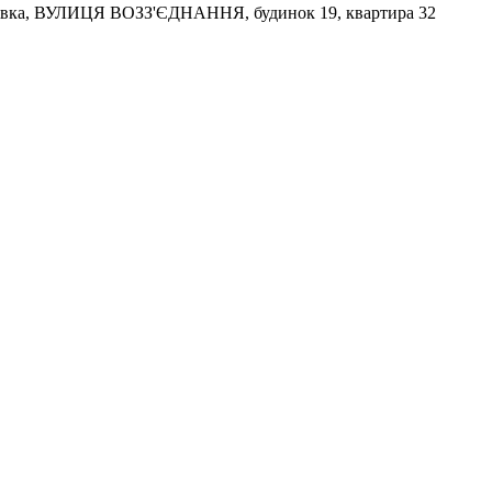
линівка, ВУЛИЦЯ ВОЗЗ'ЄДНАННЯ, будинок 19, квартира 32