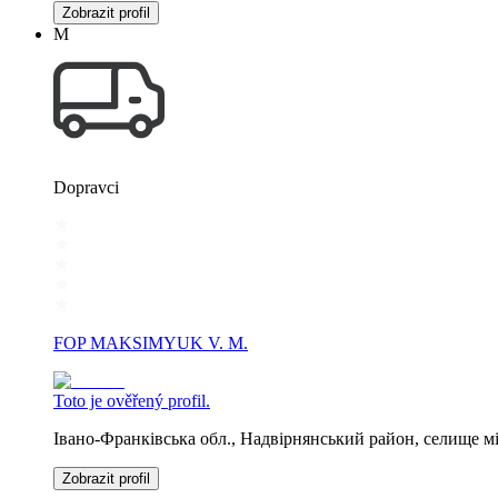
Zobrazit profil
М
Dopravci
FOP MAKSIMYUK V. M.
Toto je ověřený profil.
Івано-Франківська обл., Надвірнянський район, селище
Zobrazit profil