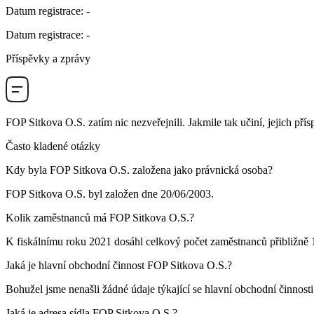
Datum registrace
:
-
Datum registrace
:
-
Příspěvky a zprávy
FOP Sitkova O.S.
zatím nic nezveřejnili. Jakmile tak učiní, jejich pří
Často kladené otázky
Kdy byla
FOP Sitkova O.S.
založena jako právnická osoba?
FOP Sitkova O.S. byl založen dne
20/06/2003
.
Kolik zaměstnanců má
FOP Sitkova O.S.
?
K fiskálnímu roku 2021 dosáhl celkový počet zaměstnanců přibližně
Jaká je hlavní obchodní činnost
FOP Sitkova O.S.
?
Bohužel jsme nenašli žádné údaje týkající se hlavní obchodní činnost
Jaká je adresa sídla
FOP Sitkova O.S.
?