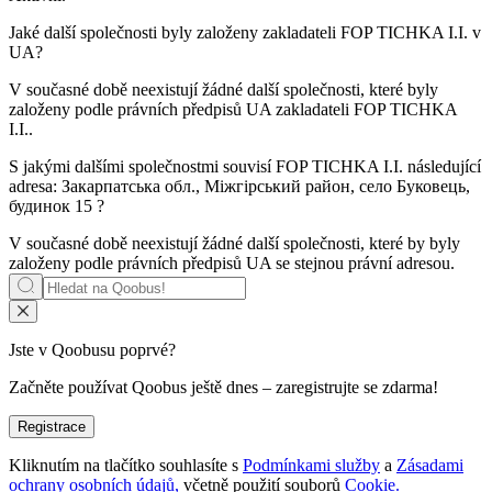
Jaké další společnosti byly založeny zakladateli
FOP TICHKA I.I.
v
UA?
V současné době neexistují žádné další společnosti, které byly
založeny podle právních předpisů UA zakladateli
FOP TICHKA
I.I.
.
S jakými dalšími společnostmi souvisí
FOP TICHKA I.I.
následující
adresa: Закарпатська обл., Міжгірський район, село Буковець,
будинок 15 ?
V současné době neexistují žádné další společnosti, které by byly
založeny podle právních předpisů UA se stejnou právní adresou.
Jste v Qoobusu poprvé?
Začněte používat Qoobus ještě dnes – zaregistrujte se zdarma!
Registrace
Kliknutím na tlačítko souhlasíte s
Podmínkami služby
a
Zásadami
ochrany osobních údajů,
včetně použití souborů
Cookie.