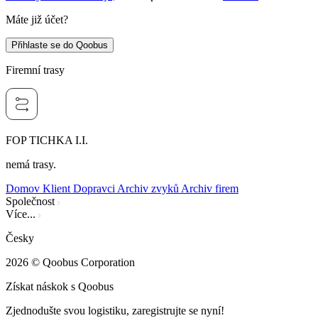
Máte již účet?
Přihlaste se do Qoobus
Firemní trasy
FOP TICHKA I.I.
nemá trasy.
Domov
Klient
Dopravci
Archiv zvyků
Archiv firem
Společnost
Více...
Česky
2026
© Qoobus Corporation
Získat náskok s Qoobus
Zjednodušte svou logistiku, zaregistrujte se nyní!