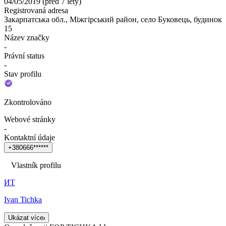
04/05/2019
(
před 7 lety
)
Registrovaná adresa
Закарпатська обл., Міжгірський район, село Буковець, будинок
15
Název značky
-
Právní status
-
Stav profilu
Zkontrolováno
Webové stránky
-
Kontaktní údaje
+
3
8
0
6
6
6
*
*
*
*
*
*
Vlastník profilu
ИТ
Ivan Tichka
Ukázat více