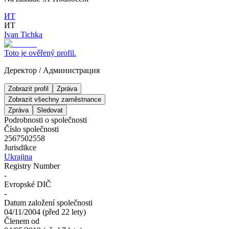
ИТ
ИТ
Ivan Tichka
Toto je ověřený profil.
Деректор
/
Администрация
Zobrazit profil
Zpráva
Zobrazit všechny zaměstnance
Zpráva
Sledovat
Podrobnosti o společnosti
Číslo společnosti
2567502558
Jurisdikce
Ukrajina
Registry Number
-
Evropské DIČ
-
Datum založení společnosti
04/11/2004
(
před 22 lety
)
Členem od