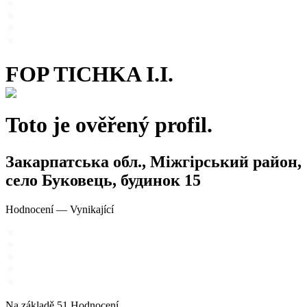
FOP TICHKA I.I.
Toto je ověřený profil.
Закарпатська обл., Міжгірський район,
село Буковець, будинок 15
Hodnocení
—
Vynikající
Na základě
51
Hodnocení