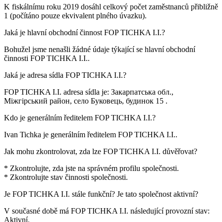
K fiskálnímu roku 2019 dosáhl celkový počet zaměstnanců přibližně
1
(počítáno pouze ekvivalent plného úvazku).
Jaká je hlavní obchodní činnost
FOP TICHKA I.I.
?
Bohužel jsme nenašli žádné údaje týkající se hlavní obchodní
činnosti
FOP TICHKA I.I.
.
Jaká je adresa sídla
FOP TICHKA I.I.
?
FOP TICHKA I.I. adresa sídla je:
Закарпатська обл.,
Міжгірський район, село Буковець, будинок 15
.
Kdo je generálním ředitelem
FOP TICHKA I.I.
?
Ivan Tichka
je generálním ředitelem FOP TICHKA I.I..
Jak mohu zkontrolovat, zda lze
FOP TICHKA I.I.
důvěřovat?
* Zkontrolujte, zda jste na správném profilu společnosti.
* Zkontrolujte stav činnosti společnosti.
Je
FOP TICHKA I.I.
stále funkční? Je tato společnost aktivní?
V současné době má FOP TICHKA I.I. následující provozní stav:
Aktivní
.