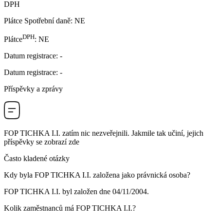
DPH
Plátce Spotřební daně
:
NE
DPH
Plátce
:
NE
Datum registrace
:
-
Datum registrace
:
-
Příspěvky a zprávy
FOP TICHKA I.I.
zatím nic nezveřejnili. Jakmile tak učiní, jejich
příspěvky se zobrazí zde
Často kladené otázky
Kdy byla
FOP TICHKA I.I.
založena jako právnická osoba?
FOP TICHKA I.I. byl založen dne
04/11/2004
.
Kolik zaměstnanců má
FOP TICHKA I.I.
?