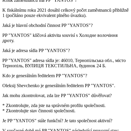
Kolik zaměstnanců má
PP "YANTOS"
?
K fiskálnímu roku 2021 dosáhl celkový počet zaměstnanců přibližně
1
(počítáno pouze ekvivalent plného úvazku).
Jaká je hlavní obchodní činnost
PP "YANTOS"
?
PP "YANTOS" klíčová aktivita souvisí s
Холодне волочіння
дроту
.
Jaká je adresa sídla
PP "YANTOS"
?
PP "YANTOS" adresa sídla je:
46010, Тернопільська обл., місто
Тернопіль, ВУЛИЦЯ ТЕКСТИЛЬНА, будинок 24 Б
.
Kdo je generálním ředitelem
PP "YANTOS"
?
Oleksij Shevchenko
je generálním ředitelem PP "YANTOS".
Jak mohu zkontrolovat, zda lze
PP "YANTOS"
důvěřovat?
* Zkontrolujte, zda jste na správném profilu společnosti.
* Zkontrolujte stav činnosti společnosti.
Je
PP "YANTOS"
stále funkční? Je tato společnost aktivní?
V současné době má PP "YANTOS" následující provozní stav: