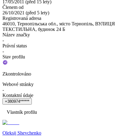
17/05/2011
(
před 15 lety
)
Členem od
26/10/2021
(
před 5 lety
)
Registrovaná adresa
46010, Тернопільська обл., місто Тернопіль, ВУЛИЦЯ
ТЕКСТИЛЬНА, будинок 24 Б
Název značky
-
Právní status
-
Stav profilu
Zkontrolováno
Webové stránky
-
Kontaktní údaje
+
3
8
0
9
7
4
*
*
*
*
*
*
Vlastník profilu
Oleksij Shevchenko