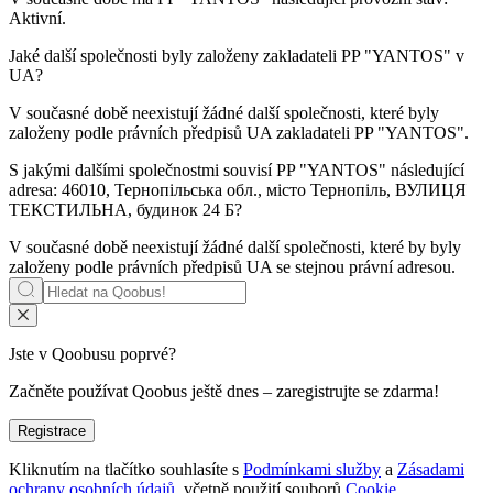
Aktivní
.
Jaké další společnosti byly založeny zakladateli
PP "YANTOS"
v
UA?
V současné době neexistují žádné další společnosti, které byly
založeny podle právních předpisů UA zakladateli
PP "YANTOS"
.
S jakými dalšími společnostmi souvisí
PP "YANTOS"
následující
adresa: 46010, Тернопільська обл., місто Тернопіль, ВУЛИЦЯ
ТЕКСТИЛЬНА, будинок 24 Б?
V současné době neexistují žádné další společnosti, které by byly
založeny podle právních předpisů UA se stejnou právní adresou.
Jste v Qoobusu poprvé?
Začněte používat Qoobus ještě dnes – zaregistrujte se zdarma!
Registrace
Kliknutím na tlačítko souhlasíte s
Podmínkami služby
a
Zásadami
ochrany osobních údajů,
včetně použití souborů
Cookie.