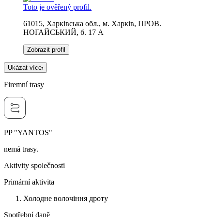
Toto je ověřený profil.
61015, Харківська обл., м. Харків, ПРОВ.
НОГАЙСЬКИЙ, б. 17 А
Zobrazit profil
Ukázat více
Firemní trasy
PP "YANTOS"
nemá trasy.
Aktivity společnosti
Primární aktivita
Холодне волочіння дроту
Spotřební daně