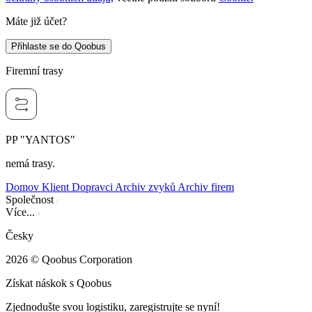
Máte již účet?
Přihlaste se do Qoobus
Firemní trasy
PP "YANTOS"
nemá trasy.
Domov
Klient
Dopravci
Archiv zvyků
Archiv firem
Společnost
Více...
Česky
2026
© Qoobus Corporation
Získat náskok s Qoobus
Zjednodušte svou logistiku, zaregistrujte se nyní!